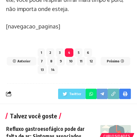
não importa onde esteja.
[navegacao_paginas]
1
2
3
4
5
6
Anterior
7
8
9
10
11
12
Próximo
13
14
Twitter
Talvez você goste
Refluxo gastroesofágico pode dar
falta de ar: Sintomas associados
CURIOSIDADES