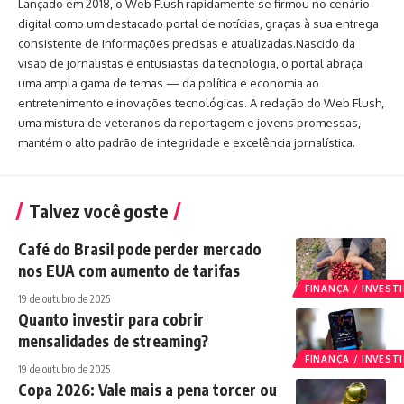
Lançado em 2018, o Web Flush rapidamente se firmou no cenário
digital como um destacado portal de notícias, graças à sua entrega
consistente de informações precisas e atualizadas.Nascido da
visão de jornalistas e entusiastas da tecnologia, o portal abraça
uma ampla gama de temas — da política e economia ao
entretenimento e inovações tecnológicas. A redação do Web Flush,
uma mistura de veteranos da reportagem e jovens promessas,
mantém o alto padrão de integridade e excelência jornalística.
Talvez você goste
Café do Brasil pode perder mercado
nos EUA com aumento de tarifas
FINANÇA / INVES
19 de outubro de 2025
Quanto investir para cobrir
mensalidades de streaming?
FINANÇA / INVES
19 de outubro de 2025
Copa 2026: Vale mais a pena torcer ou