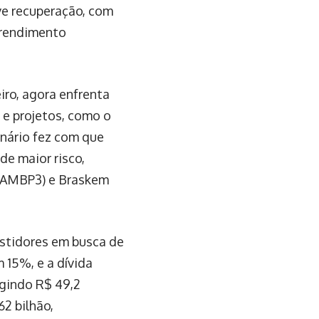
eve recuperação, com
 rendimento
iro, agora enfrenta
 e projetos, como o
enário fez com que
de maior risco,
 (AMBP3) e Braskem
estidores em busca de
m 15%, e a dívida
ngindo R$ 49,2
62 bilhão,