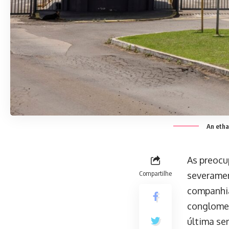
An ethan
As preocu
Compartilhe
severamen
companhia
conglomer
última se