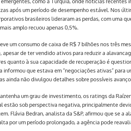
emergentes, como a Turquia, onde notícias recentes
ezas após um período de desempenho estável. Nos últim
orporativos brasileiros lideraram as perdas, com uma 
 mais amplo recuou apenas 0,5%.
teve um consumo de caixa de R$ 7 bilhões nos três me
e, apesar de ter vendido ativos para reduzir a alavanca
res quanto à sua capacidade de recuperação é questio
 informou que estava em “negociações ativas” para u
mas ainda não divulgou detalhes sobre possíveis avanço
ntenha um grau de investimento, os ratings da Raízen
l estão sob perspectiva negativa, principalmente devi
em. Flávia Bedran, analista da S&P, afirmou que se a 
alta por um período prolongado, a agência pode reavali