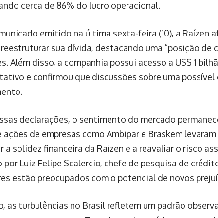
ando cerca de 86% do lucro operacional.
unicado emitido na última sexta-feira (10), a Raízen 
 reestruturar sua dívida, destacando uma “posição de 
ões. Além disso, a companhia possui acesso a US$ 1 bilh
otativo e confirmou que discussões sobre uma possível
ento.
ssas declarações, o sentimento do mercado permanece
 ações de empresas como Ambipar e Braskem levaram 
 a solidez financeira da Raízen e a reavaliar o risco a
por Luiz Felipe Scalercio, chefe de pesquisa de crédit
res estão preocupados com o potencial de novos prejuí
o, as turbulências no Brasil refletem um padrão obser