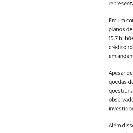
represent
Em um com
planos de
15,7 bilh
crédito r
em andam
Apesar de
quedas de
questionar
observado 
investido
Além diss