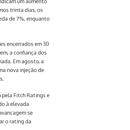
 indicam um aumento
os trinta dias, os
queda de 7%, enquanto
ses encerrados em 30
gem, a confiança dos
nada. Em agosto, a
ma nova injeção de
s.
 pela Fitch Ratings e
do à elevada
alavancagem se
ar o rating da