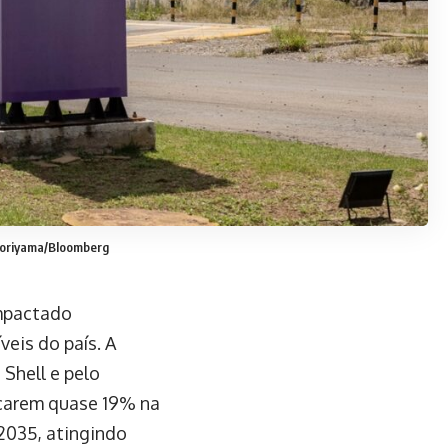
 Moriyama/Bloomberg
impactado
eis do país. A
 Shell e pelo
ncarem quase 19% na
2035, atingindo