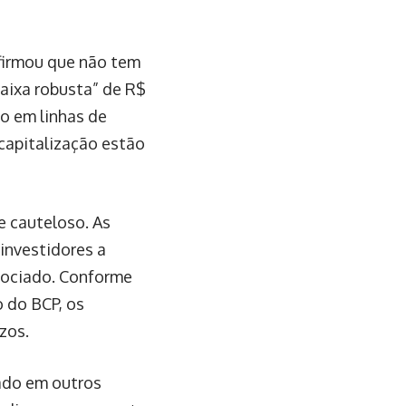
afirmou que não tem
caixa robusta” de R$
ão em linhas de
 capitalização estão
 cauteloso. As
investidores a
ssociado. Conforme
o do BCP, os
zos.
vado em outros