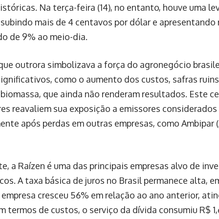
istóricas. Na terça-feira (14), no entanto, houve uma l
s subindo mais de 4 centavos por dólar e apresentando
o de 9% ao meio-dia.
 que outrora simbolizava a força do agronegócio brasile
significativos, como o aumento dos custos, safras ruins
 biomassa, que ainda não renderam resultados. Este c
res reavaliem sua exposição a emissores considerados 
ente após perdas em outras empresas, como Ambipar
e, a Raízen é uma das principais empresas alvo de inv
scos. A taxa básica de juros no Brasil permanece alta, e
a empresa cresceu 56% em relação ao ano anterior, ati
m termos de custos, o serviço da dívida consumiu R$ 1,