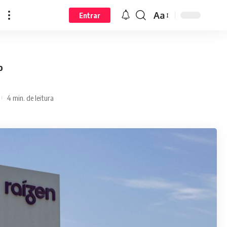
Aa
Entrar
o
4 min. de leitura