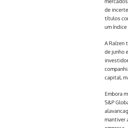
mercados 
de incert
títulos c
um índice
A Raízen 
de junho 
investido
companhia
capital, 
Embora ma
S&P Globa
alavancag
mantiver 