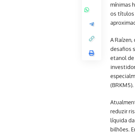
mínimas h
os título
aproximad
A Raízen,
desafios 
etanol de
investido
especialm
(BRKM5).
Atualment
reduzir ri
líquida d
bilhões. E