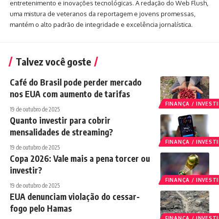
entretenimento e inovações tecnológicas. A redação do Web Flush,
uma mistura de veteranos da reportagem e jovens promessas,
mantém o alto padrão de integridade e excelência jornalística.
Talvez você goste
Café do Brasil pode perder mercado
nos EUA com aumento de tarifas
FINANÇA / INVES
19 de outubro de 2025
Quanto investir para cobrir
mensalidades de streaming?
FINANÇA / INVES
19 de outubro de 2025
Copa 2026: Vale mais a pena torcer ou
investir?
FINANÇA / INVES
19 de outubro de 2025
EUA denunciam violação do cessar-
fogo pelo Hamas
FINANÇA / INVES