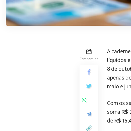
A caderne
Compartilhe
líquidos 
8 de outu
apenas d
maio e ju
Com os sa
soma
R$ 
de
R$ 15,