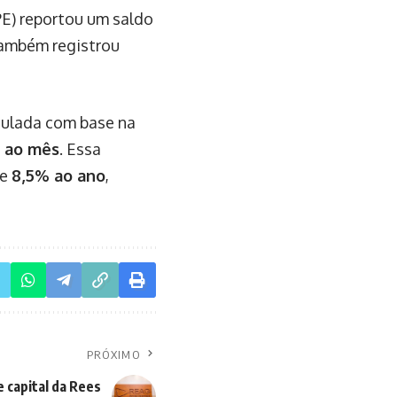
PE) reportou um saldo
ambém registrou
culada com base na
 ao mês
. Essa
de
8,5% ao ano
,
PRÓXIMO
capital da Rees