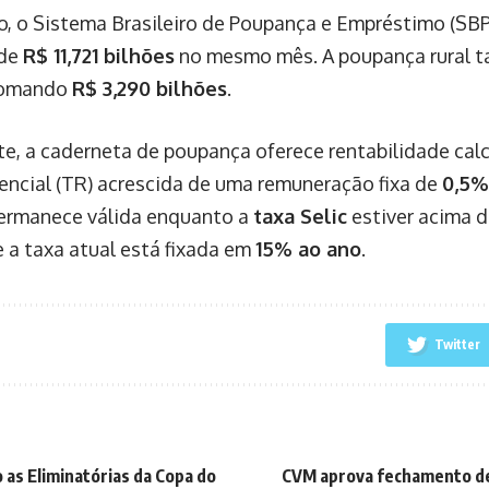
o, o Sistema Brasileiro de Poupança e Empréstimo (SB
 de
R$ 11,721 bilhões
no mesmo mês. A poupança rural t
somando
R$ 3,290 bilhões
.
e, a caderneta de poupança oferece rentabilidade cal
rencial (TR) acrescida de uma remuneração fixa de
0,5%
ermanece válida enquanto a
taxa Selic
estiver acima 
 a taxa atual está fixada em
15% ao ano
.
Twitter
 as Eliminatórias da Copa do
CVM aprova fechamento de 