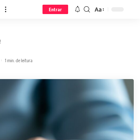
Aa
Entrar
!
1 min. de leitura