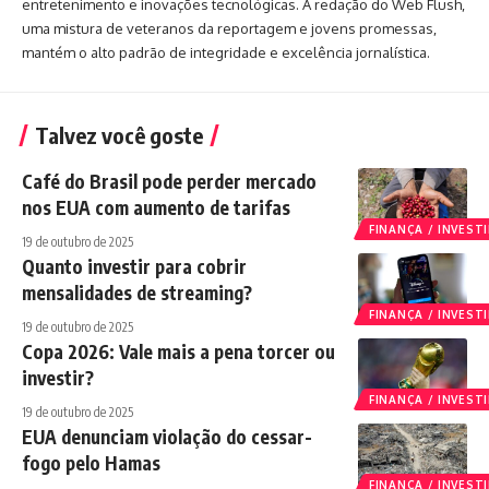
entretenimento e inovações tecnológicas. A redação do Web Flush,
uma mistura de veteranos da reportagem e jovens promessas,
mantém o alto padrão de integridade e excelência jornalística.
Talvez você goste
Café do Brasil pode perder mercado
nos EUA com aumento de tarifas
FINANÇA / INVES
19 de outubro de 2025
Quanto investir para cobrir
mensalidades de streaming?
FINANÇA / INVES
19 de outubro de 2025
Copa 2026: Vale mais a pena torcer ou
investir?
FINANÇA / INVES
19 de outubro de 2025
EUA denunciam violação do cessar-
fogo pelo Hamas
FINANÇA / INVES