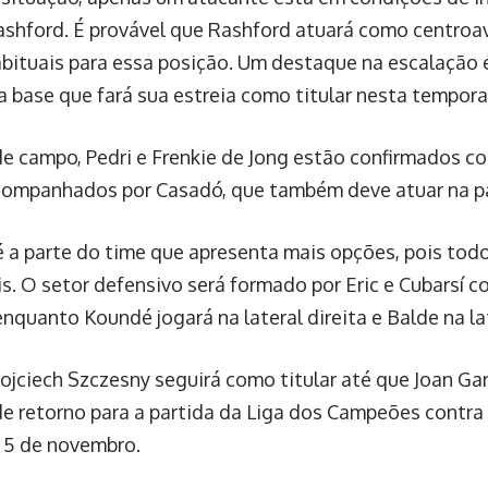
shford. É provável que Rashford atuará como centroav
bituais para essa posição. Um destaque na escalação 
a base que fará sua estreia como titular nesta tempora
e campo, Pedri e Frenkie de Jong estão confirmados c
companhados por Casadó, que também deve atuar na pa
é a parte do time que apresenta mais opções, pois tod
is. O setor defensivo será formado por Eric e Cubarsí 
enquanto Koundé jogará na lateral direita e Balde na la
ojciech Szczesny seguirá como titular até que Joan Gar
de retorno para a partida da Liga dos Campeões contra
a 5 de novembro.