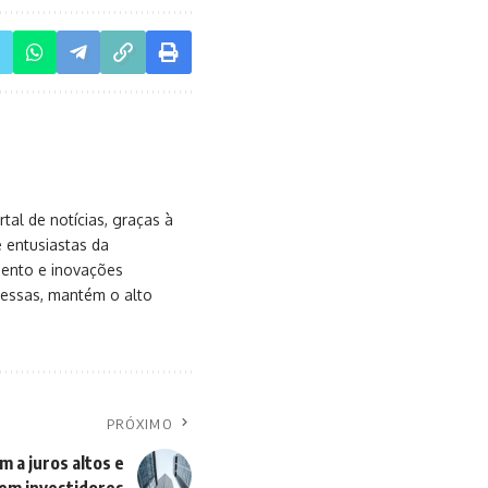
al de notícias, graças à
e entusiastas da
mento e inovações
messas, mantém o alto
PRÓXIMO
m a juros altos e
em investidores