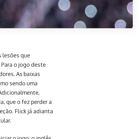
s lesões que
 Para o jogo deste
dores. As baixas
timo sendo uma
Adicionalmente,
, que o fez perder a
eção. Flick já adianta
ular.
iar o jogo: o inglês