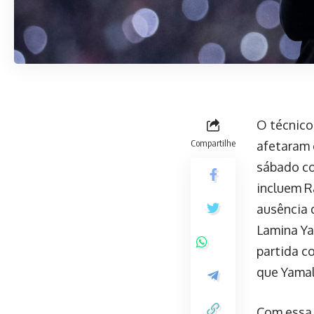
O técnico
Compartilhe
afetaram 
sábado co
incluem R
ausência 
Lamina Ya
partida co
que Yamal
Com essa 