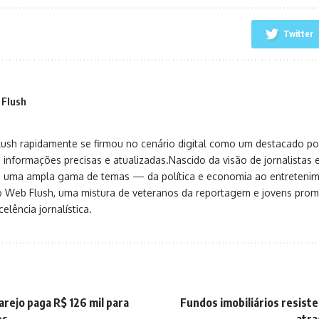
Twitter
 Flush
sh rapidamente se firmou no cenário digital como um destacado port
 informações precisas e atualizadas.Nascido da visão de jornalistas 
ça uma ampla gama de temas — da política e economia ao entreteni
o Web Flush, uma mistura de veteranos da reportagem e jovens pro
elência jornalística.
ilarejo paga R$ 126 mil para
Fundos imobiliários resiste
es
atra