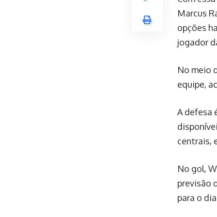
Marcus Ra
opções ha
jogador d
No meio d
equipe, a
A defesa 
disponíve
centrais, 
No gol, W
previsão 
para o di