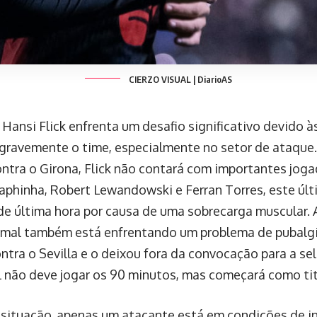
CIERZO VISUAL | DiarioAS
 Hansi Flick enfrenta um desafio significativo devido à
gravemente o time, especialmente no setor de ataque.
ntra o Girona, Flick não contará com importantes joga
aphinha, Robert Lewandowski e Ferran Torres, este úl
de última hora por causa de uma sobrecarga muscular. 
mal também está enfrentando um problema de pubalgia
ntra o Sevilla e o deixou fora da convocação para a sel
 não deve jogar os 90 minutos, mas começará como tit
situação, apenas um atacante está em condições de inic