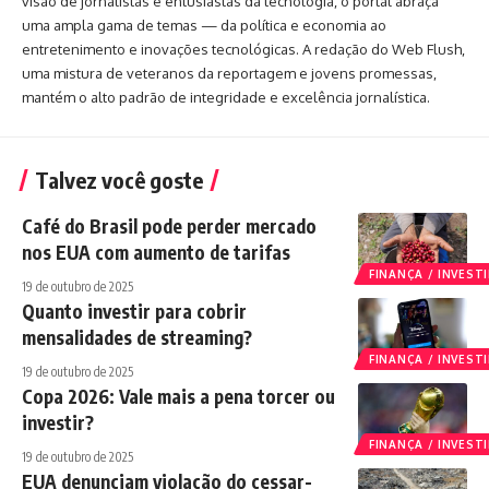
visão de jornalistas e entusiastas da tecnologia, o portal abraça
uma ampla gama de temas — da política e economia ao
entretenimento e inovações tecnológicas. A redação do Web Flush,
uma mistura de veteranos da reportagem e jovens promessas,
mantém o alto padrão de integridade e excelência jornalística.
Talvez você goste
Café do Brasil pode perder mercado
nos EUA com aumento de tarifas
FINANÇA / INVES
19 de outubro de 2025
Quanto investir para cobrir
mensalidades de streaming?
FINANÇA / INVES
19 de outubro de 2025
Copa 2026: Vale mais a pena torcer ou
investir?
FINANÇA / INVES
19 de outubro de 2025
EUA denunciam violação do cessar-