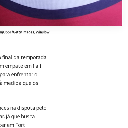
lam/USSF/Getty Images, Winslow
o final da temporada
m empate em 1 a 1
 para enfrentar o
 à medida que os
nces na disputa pelo
r, já que busca
cer em Fort