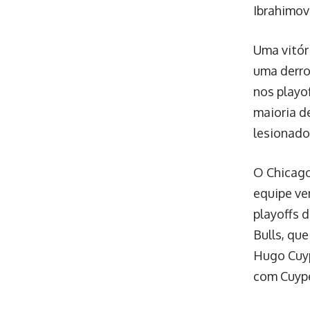
Ibrahimov
Uma vitór
uma derro
nos playo
maioria d
lesionado
O Chicago
equipe ve
playoffs 
Bulls, qu
Hugo Cuyp
com Cuype