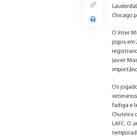
Lauderdal
Chicago p
O Inter M
jogos em 
registran
Javier Ma
importânc
Os jogado
veteranos
fadiga e l
Chuteira 
LAFC. O a
temporada