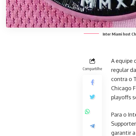
Inter Miami host Ch
A equipe 
Compartilhe
regular d
contra o T
Chicago F
playoffs 
Para o In
Supporter
garantir 