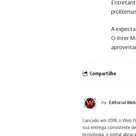
Entretant
problemas
A expecta
O Inter M
aproveitar
Compartilhe
Editorial Web
Por
Lançado em 2018, o Web Flu
sua entrega consistente de
tecnologia, o portal abra