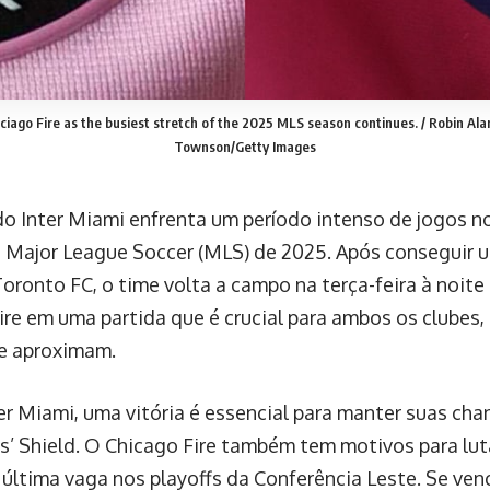
ciago Fire as the busiest stretch of the 2025 MLS season continues. / Robin A
Townson/Getty Images
do Inter Miami enfrenta um período intenso de jogos n
a Major League Soccer (MLS) de 2025. Após conseguir u
oronto FC, o time volta a campo na terça-feira à noite
ire em uma partida que é crucial para ambos os clubes,
se aproximam.
ter Miami, uma vitória é essencial para manter suas cha
s’ Shield. O Chicago Fire também tem motivos para luta
a última vaga nos playoffs da Conferência Leste. Se ven