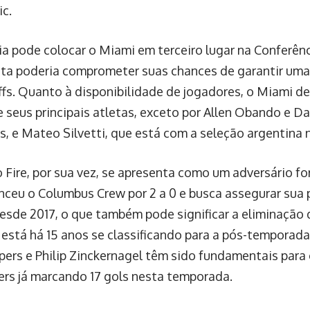
ic.
ia pode colocar o Miami em terceiro lugar na Conferên
ta poderia comprometer suas chances de garantir um
ffs. Quanto à disponibilidade de jogadores, o Miami d
e seus principais atletas, exceto por Allen Obando e Da
s, e Mateo Silvetti, que está com a seleção argentina
 Fire, por sua vez, se apresenta como um adversário f
nceu o Columbus Crew por 2 a 0 e busca assegurar sua 
desde 2017, o que também pode significar a eliminação
e está há 15 anos se classificando para a pós-temporad
ers e Philip Zinckernagel têm sido fundamentais para 
rs já marcando 17 gols nesta temporada.