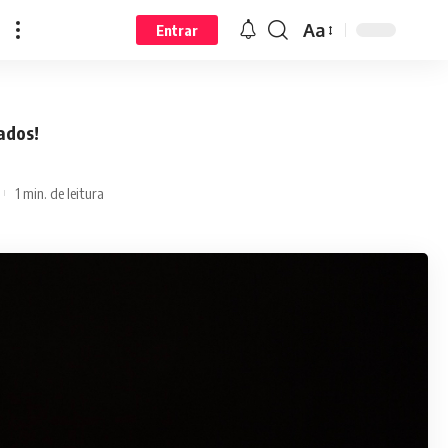
Aa
Entrar
ados!
1 min. de leitura