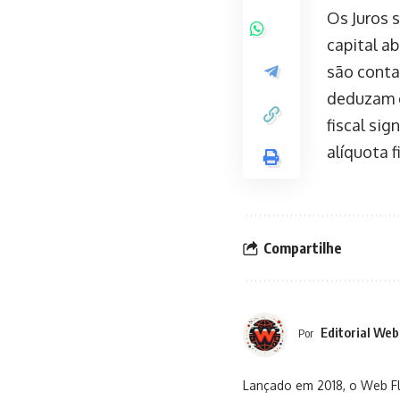
Os Juros 
capital a
são conta
deduzam e
fiscal sig
alíquota f
Compartilhe
Editorial Web
Por
Lançado em 2018, o Web Flu