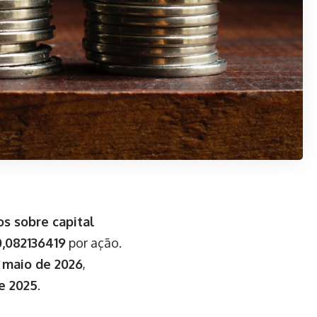
os sobre capital
0,082136419
por ação.
 maio de 2026
,
e 2025
.