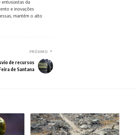
e entusiastas da
mento e inovações
messas, mantém o alto
PRÓXIMO
svio de recursos
Feira de Santana