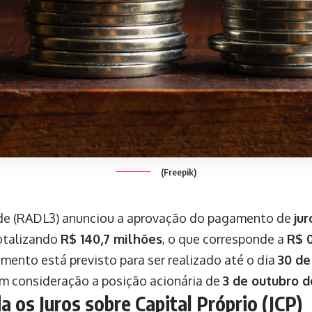
(Freepik)
de (RADL3) anunciou a aprovação do pagamento de
jur
otalizando
R$ 140,7 milhões
, o que corresponde a
R$ 
mento está previsto para ser realizado até o dia
30 de
m consideração a posição acionária de
3 de outubro d
a os Juros sobre Capital Próprio (JCP)