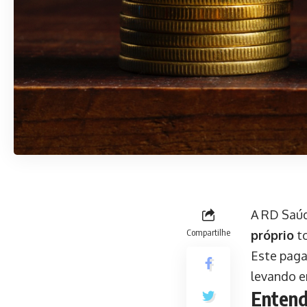
A RD Saú
Compartilhe
próprio
t
Este paga
levando e
Entend