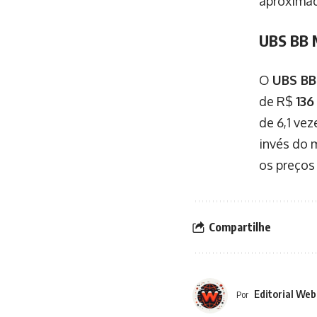
aproxim
UBS BB 
O
UBS BB
de R$
136
de 6,1 ve
invés do 
os preços
Compartilhe
Editorial Web
Por