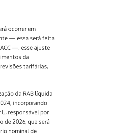
erá ocorrer em
nte — essa será feita
WACC —, esse ajuste
stimentos da
evisões tarifárias,
zação da RAB líquida
2024, incorporando
r U, responsável por
ão de 2026, que será
ário nominal de