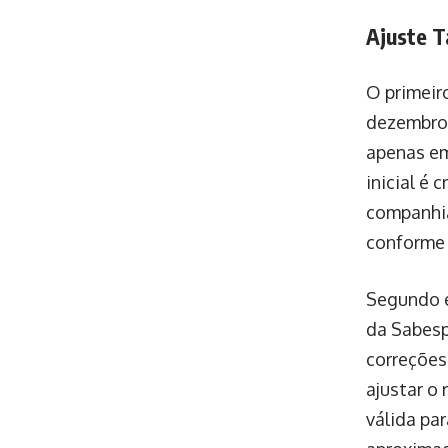
Ajuste T
O primeiro
dezembro 
apenas em
inicial é 
companhia
conforme 
Segundo 
da Sabesp
correções 
ajustar o
válida pa