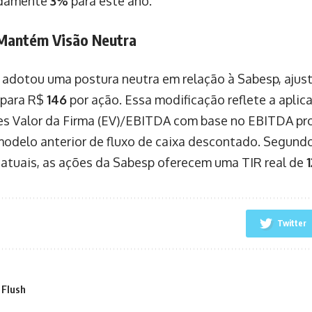
adamente
3%
para este ano.
Mantém Visão Neutra
adotou uma postura neutra em relação à Sabesp, ajus
para R$
146
por ação. Essa modificação reflete a aplic
zes Valor da Firma (EV)/EBITDA com base no EBITDA pr
modelo anterior de fluxo de caixa descontado. Segundo
 atuais, as ações da Sabesp oferecem uma TIR real de
Twitter
 Flush