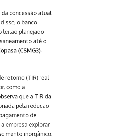
 da concessão atual
 disso, o banco
 leilão planejado
e saneamento até o
Copasa (CSMG3)
,
 retorno (TIR) real
or, como a
observa que a TIR da
onada pela redução
o pagamento de
 a empresa explorar
scimento inorgânico.