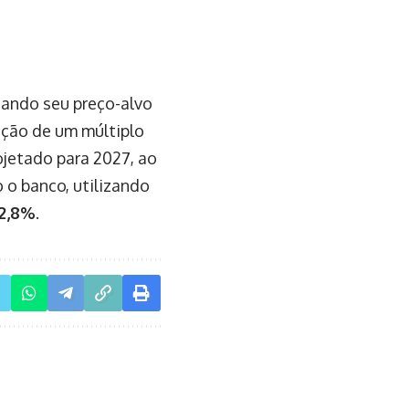
tando seu preço-alvo
ação de um múltiplo
ojetado para 2027, ao
 o banco, utilizando
12,8%
.