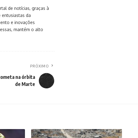
al de notícias, graças à
e entusiastas da
mento e inovações
messas, mantém o alto
PRÓXIMO
cometa na órbita
de Marte