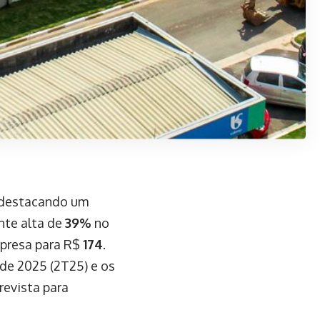
 destacando um
nte alta de
39%
no
mpresa para R$
174
.
de 2025 (2T25) e os
prevista para