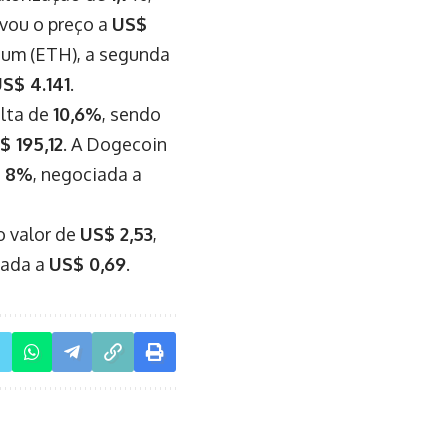
evou o preço a
US$
eum (ETH), a segunda
S$ 4.141
.
alta de
10,6%
, sendo
$ 195,12
. A Dogecoin
e
8%
, negociada a
o valor de
US$ 2,53
,
tada a
US$ 0,69
.