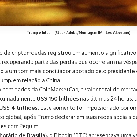
Trump e bitcoin (Stock Adobe/Montagem IM - Leo Albertino)
 de criptomoedas registrou um aumento significativo
 recuperando parte das perdas que ocorreram na vésp
do a um tom mais conciliador adotado pelo presidente
ump, em relação à China.
 com dados da CoinMarketCap, o valor total do merc
roximadamente
US$ 150 bilhões
nas últimas 24 horas,
US$ 4 trilhões
. Este aumento foi impulsionado por u
o global, após Trump declarar em suas redes sociais q
ões com Pequim.
(horário de Brasília), o Bitcoin (BTC) apresentava uma 