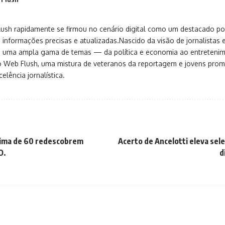
sh rapidamente se firmou no cenário digital como um destacado port
 informações precisas e atualizadas.Nascido da visão de jornalistas 
ça uma ampla gama de temas — da política e economia ao entreteni
o Web Flush, uma mistura de veteranos da reportagem e jovens pro
elência jornalística.
cima de 60 redescobrem
Acerto de Ancelotti eleva sele
O.
d