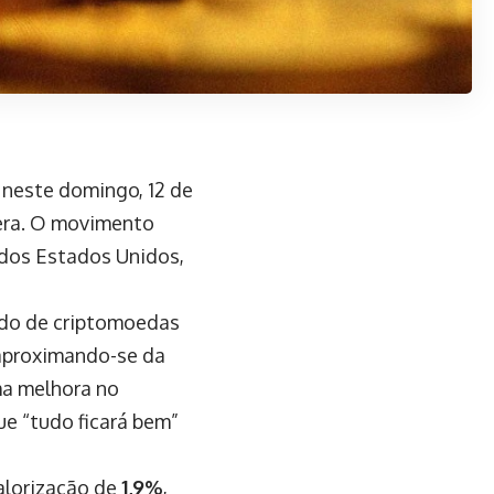
 neste domingo, 12 de
era. O movimento
 dos Estados Unidos,
ado de criptomoedas
 aproximando-se da
ma melhora no
ue “tudo ficará bem”
valorização de
1,9%
,