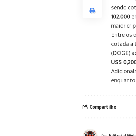
sendo co
102.000
em
maior cri
Entre os 
cotada a
(DOGE) ac
US$ 0,20
Adicional
enquanto 
Compartilhe
Editorial Web
Por