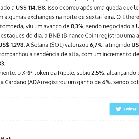
tado a
US$ 114.138
. Isso ocorreu após uma queda que l
 algumas exchanges na noite de sexta-feira. O Ether
ptomoeda, viu um avanço de
8,3%
, sendo negociado a
U
destaques do dia, a BNB (Binance Coin) registrou uma 
US$ 1.298
. A Solana (SOL) valorizou
6,7%
, atingindo
US
ompanhou a tendência de alta, com um incremento d
83
.
mente, o XRP, token da Ripple, subiu
2,5%
, alcançando 
a Cardano (ADA) registrou um ganho de
6%
, sendo co
Twitter
 Flush