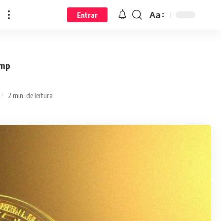
Aa
Entrar
ump
2 min. de leitura