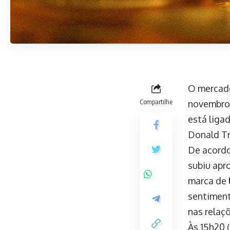
O mercado
Compartilhe
novembro,
está liga
Donald Tr
De acordo
subiu ap
marca de
sentiment
nas relaç
Às 15h20 