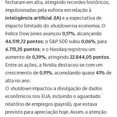
fecharam em alta, atingindo recordes históricos,
impulsionadas pela euforia em relação à
inteligência artificial (IA)
e a expectativa de
impacto limitado do
shutdown
na economia. O
índice Dow Jones avançou
0,17%
, alcançando
46.519,72 pontos
; o S&P 500 subiu
0,06%
, para
6.715,35 pontos
; e o Nasdaq registrou um
aumento de
0,39%
, atingindo
22.844,05 pontos
.
Entre as ações, a Nvidia destacou-se com um
crescimento de
0,91%
, acumulando quase
41%
de
alta no ano.
O
shutdown
impactou a divulgação de dados
econômicos nos EUA, incluindo o aguardado
relatório de empregos (payroll), que estava
previsto para apreciação hoje. Assim, a atenção