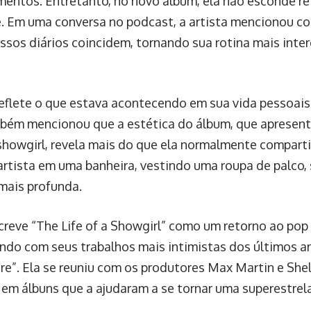
mentos. Entretanto, no novo álbum, ela não esconde re
. Em uma conversa no podcast, a artista mencionou c
sos diários coincidem, tornando sua rotina mais inte
eflete o que estava acontecendo em sua vida pessoais 
bém mencionou que a estética do álbum, que apresen
 showgirl, revela mais do que ela normalmente comparti
artista em uma banheira, vestindo uma roupa de palco
 mais profunda.
creve “The Life of a Showgirl” como um retorno ao pop 
ndo com seus trabalhos mais intimistas dos últimos a
re”. Ela se reuniu com os produtores Max Martin e Sh
 em álbuns que a ajudaram a se tornar uma superestrela