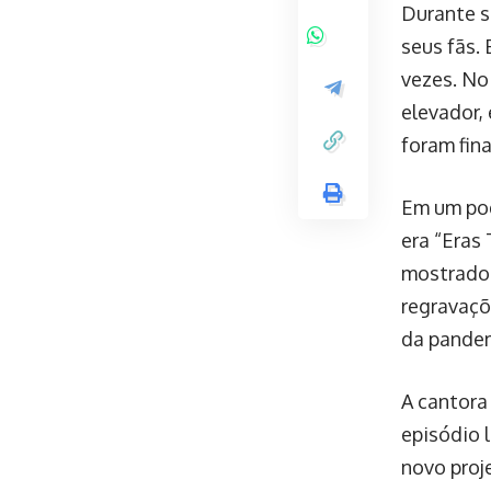
Durante s
seus fãs.
vezes. No
elevador, 
foram fin
Em um pod
era “Eras
mostrado 
regravaçõ
da pande
A cantora
episódio 
novo proj