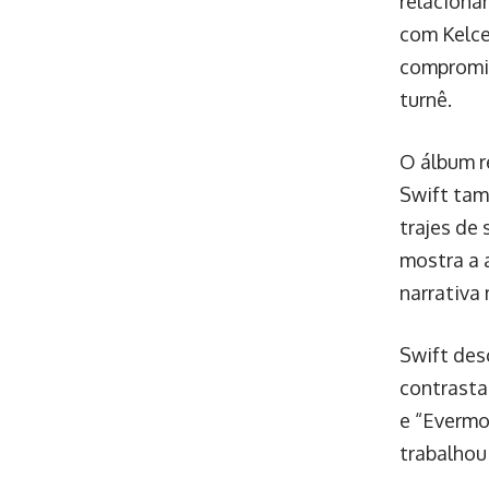
relaciona
com Kelce
compromis
turnê.
O álbum r
Swift tam
trajes de
mostra a 
narrativa
Swift des
contrasta
e “Evermo
trabalhou