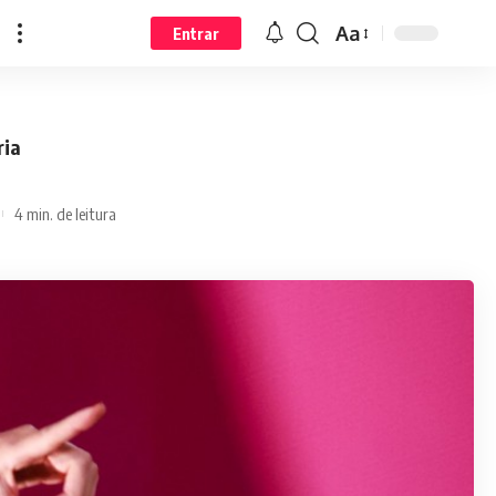
Aa
Entrar
ria
4 min. de leitura