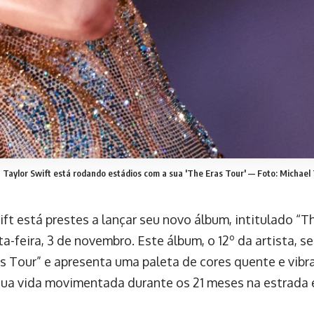
Taylor Swift está rodando estádios com a sua 'The Eras Tour' — Foto: Michael
ft está prestes a lançar seu novo álbum, intitulado “Th
a-feira, 3 de novembro. Este álbum, o 12º da artista, 
as Tour” e apresenta uma paleta de cores quente e vib
sua vida movimentada durante os 21 meses na estrada 