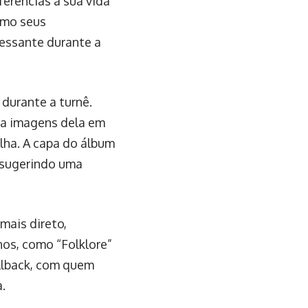
ferências a sua vida
omo seus
ressante durante a
durante a turnê.
ta imagens dela em
lha. A capa do álbum
, sugerindo uma
mais direto,
nos, como “Folklore”
ellback, com quem
.