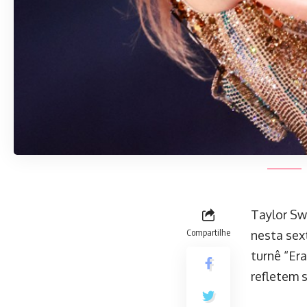
Taylor Swi
Compartilhe
nesta sext
turnê “Er
refletem 