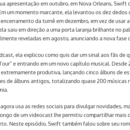
ua apresentação em outubro, em Nova Orleans, Swift d
 Em um momento marcante, ela levantou os dez dedos 
 encerramento da turnê em dezembro, em vez de usar a
ela saiu em direção a uma porta laranja brilhante no pa
almente reveladas em agosto, anunciando a nova fase de
cast, ela explicou como quis dar um sinal aos fãs de 
 Tour” e entrando em um novo capítulo musical. Desde 
extremamente produtiva, lançando cinco álbuns de es
es de álbuns antigos, totalizando quase 200 músicas n
mia.
 agora usa as redes sociais para divulgar novidades, ma
longo de um videocast lhe permitiu compartilhar mais 
eto. Neste episódio, Swift também falou sobre seu ro