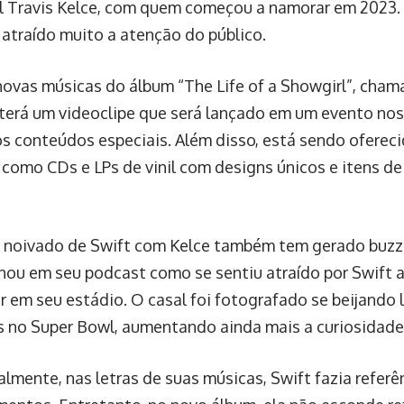
l Travis Kelce, com quem começou a namorar em 2023. 
 atraído muito a atenção do público.
ovas músicas do álbum “The Life of a Showgirl”, cham
 terá um videoclipe que será lançado em um evento no
s conteúdos especiais. Além disso, está sendo oferec
 como CDs e LPs de vinil com designs únicos e itens d
 noivado de Swift com Kelce também tem gerado buzz
hou em seu podcast como se sentiu atraído por Swift a
r em seu estádio. O casal foi fotografado se beijando l
s no Super Bowl, aumentando ainda mais a curiosidade 
almente, nas letras de suas músicas, Swift fazia referê