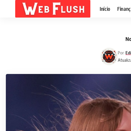
Início
Finanç
No
Por
Ed
Atualiz