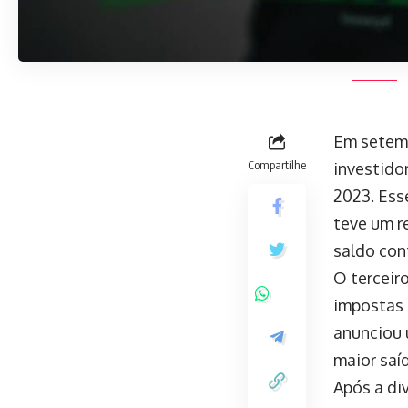
Em setemb
Compartilhe
investido
2023. Ess
teve um r
saldo con
O terceir
impostas 
anunciou 
maior saí
Após a div