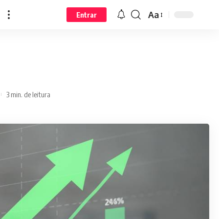
Aa
Entrar
3 min. de leitura