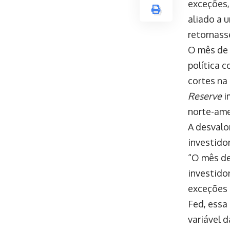
exceções
aliado a 
retornass
O mês de 
política 
cortes na
Reserve
i
norte-ame
A desvalo
investido
“O mês de
investido
exceções 
Fed, essa
variável 