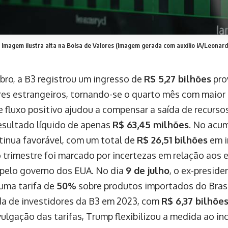
Imagem ilustra alta na Bolsa de Valores (Imagem gerada com auxílio IA/Leonard
ro, a B3 registrou um ingresso de
R$ 5,27 bilhões
pro
res estrangeiros, tornando-se o quarto mês com maior 
e fluxo positivo ajudou a compensar a saída de recursos
esultado líquido de apenas
R$ 63,45 milhões
. No acu
tinua favorável, com um total de
R$ 26,51 bilhões
em i
o trimestre foi marcado por incertezas em relação aos e
pelo governo dos EUA. No dia
9 de julho
, o ex-presid
uma tarifa de
50%
sobre produtos importados do Brasi
da de investidores da B3 em 2023, com
R$ 6,37 bilhõe
ulgação das tarifas, Trump flexibilizou a medida ao inc