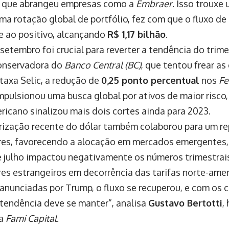
, que abrangeu empresas como a
Embraer
. Isso trouxe 
uma rotação global de portfólio, fez com que o fluxo de
e ao positivo, alcançando
R$ 1,17 bilhão
.
setembro foi crucial para reverter a tendência do trime
conservadora do
Banco Central (BC)
, que tentou frear a
 taxa Selic, a redução de
0,25 ponto percentual
nos
Fe
mpulsionou uma busca global por ativos de maior risco
ricano sinalizou mais dois cortes ainda para 2023.
rização recente do dólar também colaborou para um r
res, favorecendo a alocação em mercados emergentes, 
 julho impactou negativamente os números trimestrais
res estrangeiros em decorrência das tarifas norte-ame
anunciadas por Trump, o fluxo se recuperou, e com os c
 tendência deve se manter”, analisa
Gustavo Bertotti
,
da
Fami Capital
.