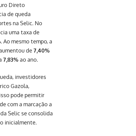
uro Direto
cia de queda
ortes na Selic. No
ecia uma taxa de
%
. Ao mesmo tempo, a
5 aumentou de
7,40%
a
7,83%
ao ano.
ueda, investidores
rico Gazola,
isso pode permitir
ade com a marcação a
da Selic se consolida
o inicialmente.