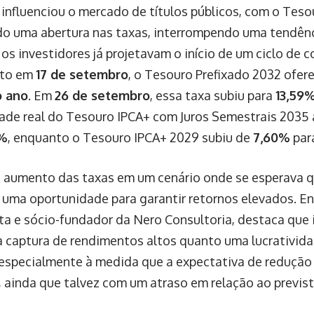
 influenciou o mercado de títulos públicos, com o Teso
do uma abertura nas taxas, interrompendo uma tendên
s investidores já projetavam o início de um ciclo de c
to em
17 de setembro
, o Tesouro Prefixado 2032 ofer
o ano
. Em
26 de setembro
, essa taxa subiu para
13,59
dade real do Tesouro IPCA+ com Juros Semestrais 203
7%
, enquanto o Tesouro IPCA+ 2029 subiu de
7,60%
par
 aumento das taxas em um cenário onde se esperava q
uma oportunidade para garantir retornos elevados. En
a e sócio-fundador da Nero Consultoria, destaca que 
 captura de rendimentos altos quanto uma lucrativid
especialmente à medida que a expectativa de redução 
, ainda que talvez com um atraso em relação ao previst