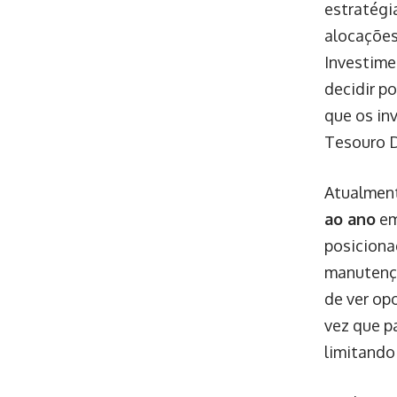
estratégi
alocações 
Investime
decidir p
que os in
Tesouro D
Atualment
ao ano
em
posiciona
manutençã
de ver op
vez que p
limitando