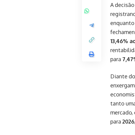
A decisão
registran
enquanto o
fechamen
13,46% a
rentabili
para
7,4
Diante do
enxergam 
economist
tanto uma
mercado, 
para
2026