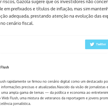
ir riscos, Gazola sugere que os investidores não conc
e em prefixados e títulos de inflação, mas sim mante
cação adequada, prestando atenção na evolução das ex
 no cenário fiscal.
Twitter
 Flush
sh rapidamente se firmou no cenário digital como um destacado port
 informações precisas e atualizadas.Nascido da visão de jornalistas 
ça uma ampla gama de temas — da política e economia ao entreteni
o Web Flush, uma mistura de veteranos da reportagem e jovens pro
elência jornalística.