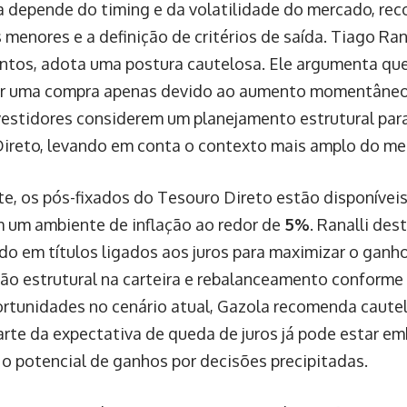
a depende do timing e da volatilidade do mercado, r
menores e a definição de critérios de saída. Tiago Ran
ntos, adota uma postura cautelosa. Ele argumenta qu
or uma compra apenas devido ao aumento momentâneo 
vestidores considerem um planejamento estrutural para
ireto, levando em conta o contexto mais amplo do me
e, os pós-fixados do Tesouro Direto estão disponívei
 um ambiente de inflação ao redor de
5%
. Ranalli des
do em títulos ligados aos juros para maximizar o ganho
o estrutural na carteira e rebalanceamento conforme 
ortunidades no cenário atual, Gazola recomenda caute
arte da expectativa de queda de juros já pode estar em
 o potencial de ganhos por decisões precipitadas.