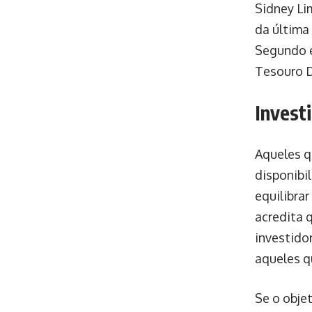
Sidney Li
da última
Segundo e
Tesouro D
Invest
Aqueles q
disponibi
equilibrar
acredita 
investido
aqueles q
Se o objet