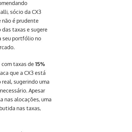
ecomendando
alli, sócio da CX3
e não é prudente
das taxas e sugere
 seu portfólio no
rcado.
s com taxas de
15%
taca que a CX3 está
 real, sugerindo uma
necessário. Apesar
la nas alocações, uma
butida nas taxas,