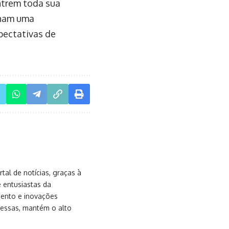
entrem toda sua
nham uma
pectativas de
al de notícias, graças à
e entusiastas da
mento e inovações
messas, mantém o alto