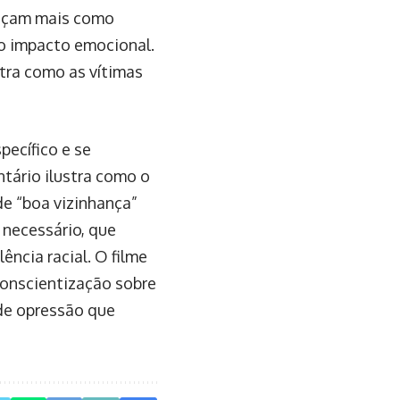
reçam mais como
 o impacto emocional.
stra como as vítimas
pecífico e se
tário ilustra como o
de “boa vizinhança”
 necessário, que
ência racial. O filme
conscientização sobre
de opressão que