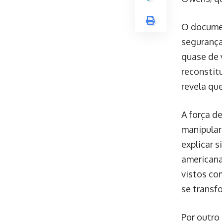
O documen
segurança
quase de 
reconstit
revela qu
A força de
manipula
explicar 
americana
vistos co
se transf
Por outro