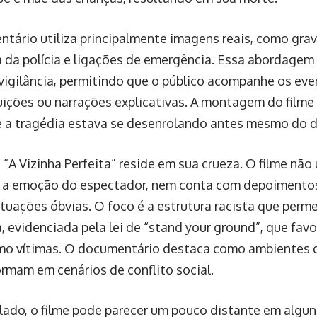
tário utiliza principalmente imagens reais, como gra
 da polícia e ligações de emergência. Essa abordagem
vigilância, permitindo que o público acompanhe os ev
uições ou narrações explicativas. A montagem do filme
e a tragédia estava se desenrolando antes mesmo do di
 “A Vizinha Perfeita” reside em sua crueza. O filme não 
r a emoção do espectador, nem conta com depoimento
situações óbvias. O foco é a estrutura racista que perm
, evidenciada pela lei de “stand your ground”, que fav
mo vítimas. O documentário destaca como ambientes q
ormam em cenários de conflito social.
 lado, o filme pode parecer um pouco distante em alg