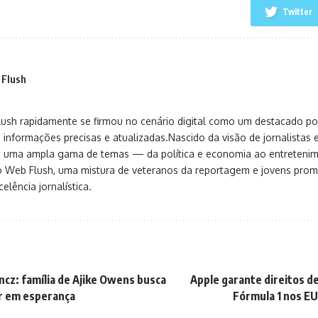
Twitter
 Flush
sh rapidamente se firmou no cenário digital como um destacado port
 informações precisas e atualizadas.Nascido da visão de jornalistas 
ça uma ampla gama de temas — da política e economia ao entreteni
o Web Flush, uma mistura de veteranos da reportagem e jovens pro
elência jornalística.
ncz: família de Ajike Owens busca
Apple garante direitos d
r em esperança
Fórmula 1 nos EU