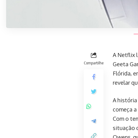
A Netflix
Compartilhe
Geeta Gan
Flórida, 
revelar q
A históri
começa a 
Com o tem
situação 
Owens, qu