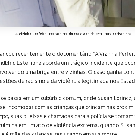
'A Vizinha Perfeita': retrato cru do cotidiano da estrutura racista dos 
 lançou recentemente o documentário “A Vizinha Perfeita
dbhir. Este filme aborda um trágico incidente que oco
envolvendo uma briga entre vizinhas. O caso ganha cont
uestões de racismo e da violência legitimada nos Esta
a se passa em um subúrbio comum, onde Susan Lorincz,
se incomodar com as crianças que brincam nas proximi
po, suas queixas e chamadas para a polícia se tornam 
culmina em um ato de violência extrema, quando Susan 
e é mãe das crianças, resultando em sua morte.