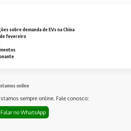
ações sobre demanda de EVs na China
 de fevereiro
o
lementos
ionante
stamos online
stamos sempre online. Fale conosco:
Falar no WhatsApp