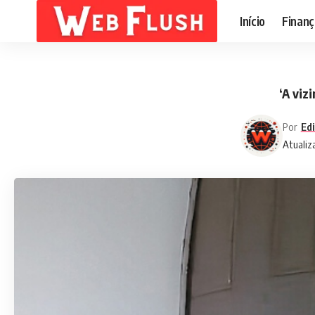
Início
Finanç
‘A viz
Por
Edi
Atualiz