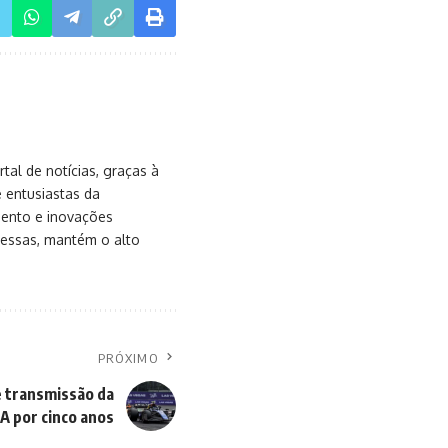
al de notícias, graças à
e entusiastas da
mento e inovações
messas, mantém o alto
PRÓXIMO
e transmissão da
A por cinco anos