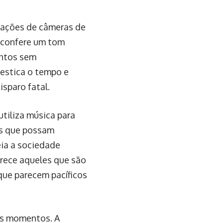
vações de câmeras de
 confere um tom
entos sem
 estica o tempo e
sparo fatal.
utiliza música para
s que possam
eia a sociedade
orece aqueles que são
ue parecem pacíficos
uns momentos. A