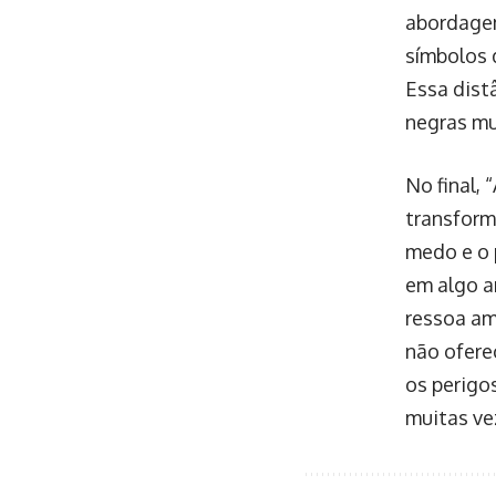
abordagem
símbolos 
Essa distâ
negras mu
No final, 
transform
medo e o 
em algo a
ressoa amp
não ofere
os perigo
muitas ve