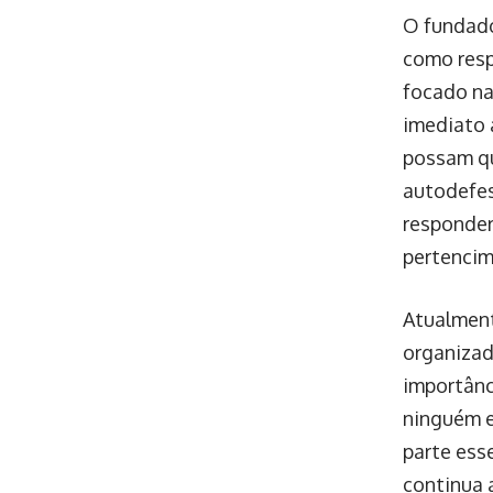
O fundado
como resp
focado na 
imediato 
possam qu
autodefes
responder
pertenci
Atualment
organizado
importânc
ninguém e
parte ess
continua 