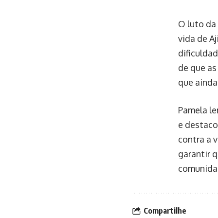
O luto da
vida de A
dificulda
de que as 
que ainda
Pamela le
e destaco
contra a v
garantir 
comunida
Compartilhe