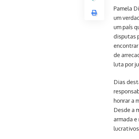
Pamela Di
um verdad
um país q
disputas 
encontrar 
de arreca
luta por ju
Dias dest
responsab
honrar a 
Desde a m
armada e 
lucrativos