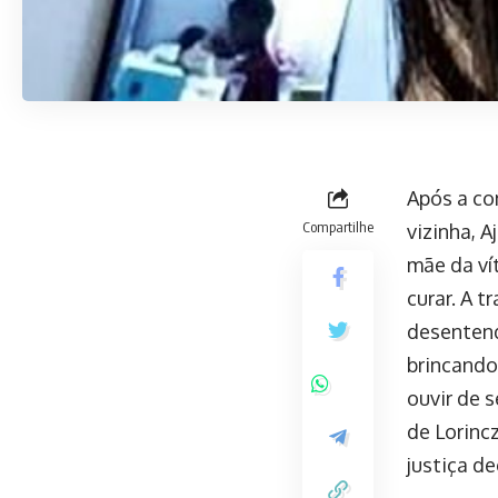
Após a co
Compartilhe
vizinha, 
mãe da ví
curar. A 
desentend
brincando
ouvir de s
de Lorincz
justiça de