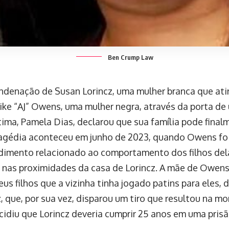
Ben Crump Law
ndenação de Susan Lorincz, uma mulher branca que ati
Ajike “AJ” Owens, uma mulher negra, através da porta d
tima, Pamela Dias, declarou que sua família pode fina
tragédia aconteceu em junho de 2023, quando Owens fo
imento relacionado ao comportamento dos filhos del
 nas proximidades da casa de Lorincz. A mãe de Owens
eus filhos que a vizinha tinha jogado patins para eles, d
, que, por sua vez, disparou um tiro que resultou na mo
cidiu que Lorincz deveria cumprir 25 anos em uma prisã