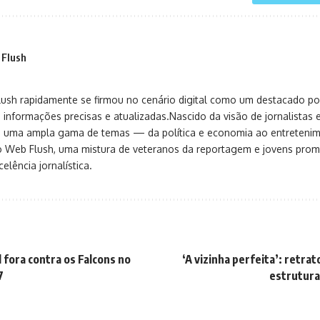
 Flush
sh rapidamente se firmou no cenário digital como um destacado port
 informações precisas e atualizadas.Nascido da visão de jornalistas 
ça uma ampla gama de temas — da política e economia ao entreteni
o Web Flush, uma mistura de veteranos da reportagem e jovens pro
elência jornalística.
 fora contra os Falcons no
‘A vizinha perfeita’: retrat
7
estrutura