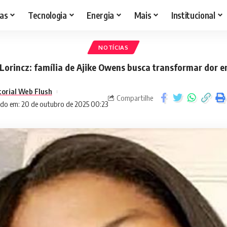
as
Tecnologia
Energia
Mais
Institucional
NOTÍCIAS
Lorincz: família de Ajike Owens busca transformar dor 
torial Web Flush
Compartilhe
ado em: 20 de outubro de 2025 00:23