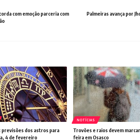
ecorda com emoção parceria com
Palmeiras avança por Jho
ão
NOTÍCIAS
 previsões dos astros para
Trovões e raios devem marcar
a, 4 de fevereiro
feira em Osasco