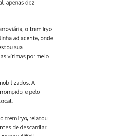
al, apenas dez
roviária, o trem Iryo
linha adjacente, onde
estou sua
das vítimas por meio
mobilizados. A
rrompido, e pelo
ocal.
 trem Iryo, relatou
es de descarrilar.