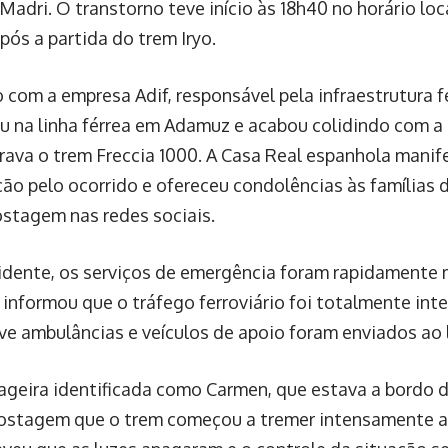
Madri. O transtorno teve início às 18h40 no horário loc
pós a partida do trem Iryo.
com a empresa Adif, responsável pela infraestrutura fer
ou na linha férrea em Adamuz e acabou colidindo com a 
rava o trem Freccia 1000. A Casa Real espanhola manif
ão pelo ocorrido e ofereceu condolências às famílias 
stagem nas redes sociais.
idente, os serviços de emergência foram rapidamente 
 informou que o tráfego ferroviário foi totalmente inte
e ambulâncias e veículos de apoio foram enviados ao l
geira identificada como Carmen, que estava a bordo do
stagem que o trem começou a tremer intensamente ant