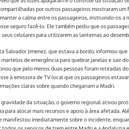
veu que as luzes apagaram e o controle da situação se 
ompartilhadas por outros passageiros mostraram um f
manter a calma entre os passageiros, instruindo-os a
osse seguro fazê-lo. Ele também pediu que os passag
 seus celulares para utilizarem as lanternas ao desemb
sta Salvador Jimenez, que estava a bordo, informou que
m martelos de emergência para quebrar janelas e sair 
onou que pelo menos duas pessoas foram retiradas do
isse à emissora de TV local que os passageiros estava
ormações claras sobre quando chegariam a Madri.
 gravidade da situação, o governo regional ativou pro
a para alocar mais recursos e apoio à área afetada. Al
se manifestou imediatamente sobre o incidente, enquan
 todos os serviços de trem entre Madri e a Andaluzia 