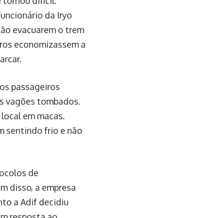
tornou difícil.
uncionário da Iryo
 não evacuarem o trem
eiros economizassem a
arcar.
 os passageiros
dos vagões tombados.
 local em macas.
m sentindo frio e não
tocolos de
ém disso, a empresa
to a Adif decidiu
em resposta ao