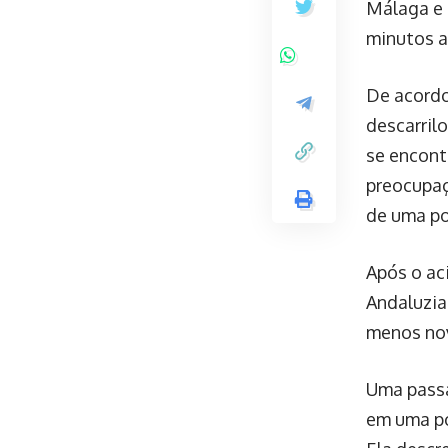
Málaga e 
minutos a
De acordo 
descarril
se encont
preocupaç
de uma po
Após o ac
Andaluzia
menos nov
Uma passa
em uma po