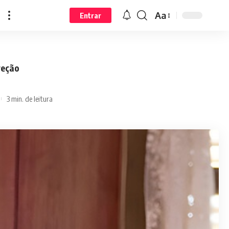
Aa
Entrar
reção
3 min. de leitura