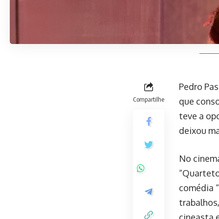
Pedro Pas
Compartilhe
que conso
teve a op
deixou ma
No cinema
“Quarteto
comédia “
trabalhos
cineasta 