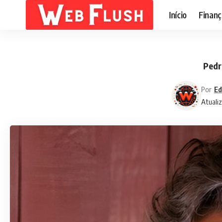
Início
Finanç
Pedr
Por
Ed
Atualiz