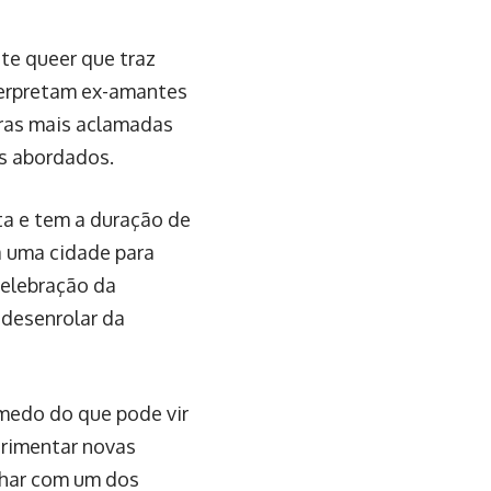
te queer que traz
terpretam ex-amantes
bras mais aclamadas
as abordados.
ta e tem a duração de
a uma cidade para
celebração da
 desenrolar da
medo do que pode vir
erimentar novas
alhar com um dos