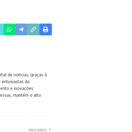
al de notícias, graças à
e entusiastas da
mento e inovações
messas, mantém o alto
PRÓXIMO