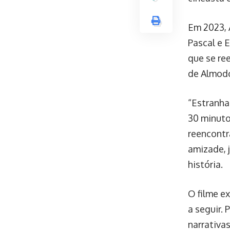
Em 2023, 
Pascal e 
que se re
de Almodó
“Estranha
30 minuto
reencontra
amizade, 
história.
O filme e
a seguir.
narrativa