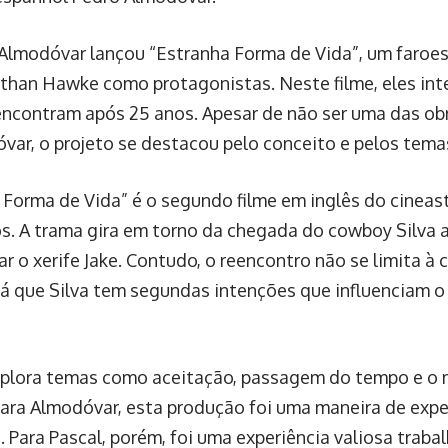
Almodóvar lançou “Estranha Forma de Vida”, um faroes
Ethan Hawke como protagonistas. Neste filme, eles in
encontram após 25 anos. Apesar de não ser uma das o
var, o projeto se destacou pelo conceito e pelos tem
 Forma de Vida” é o segundo filme em inglês do cineas
s. A trama gira em torno da chegada do cowboy Silva 
r o xerife Jake. Contudo, o reencontro não se limita à 
já que Silva tem segundas intenções que influenciam o
xplora temas como aceitação, passagem do tempo e o 
 Para Almodóvar, esta produção foi uma maneira de exp
s. Para Pascal, porém, foi uma experiência valiosa trab