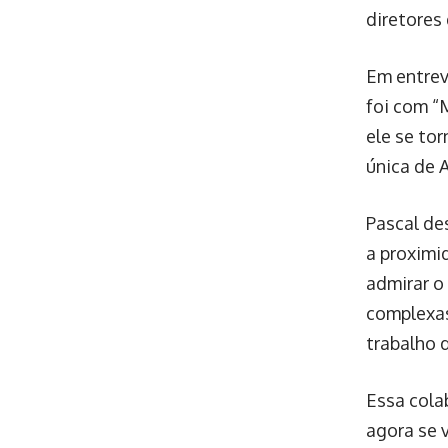
diretores
Em entrev
foi com “
ele se to
única de A
Pascal de
a proximi
admirar o
complexas
trabalho 
Essa cola
agora se 