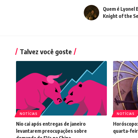
Quem é Lyonel 
Knight of the 
Talvez você goste
NOTÍCIAS
NOTÍCIAS
Nio cai após entregas de janeiro
Horóscopo:
levantarem preocupações sobre
quarta-feir
demanda de EVs na China