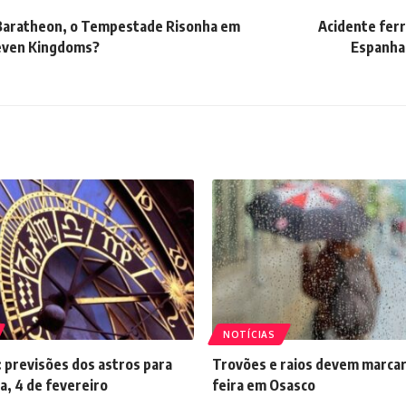
Baratheon, o Tempestade Risonha em
Acidente ferr
Seven Kingdoms?
Espanha 
NOTÍCIAS
 previsões dos astros para
Trovões e raios devem marcar
a, 4 de fevereiro
feira em Osasco