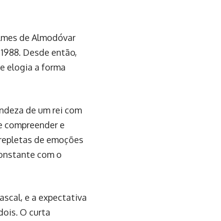
filmes de Almodóvar
 1988. Desde então,
e elogia a forma
ndeza de um rei com
de compreender e
e repletas de emoções
onstante com o
scal, e a expectativa
dois. O curta