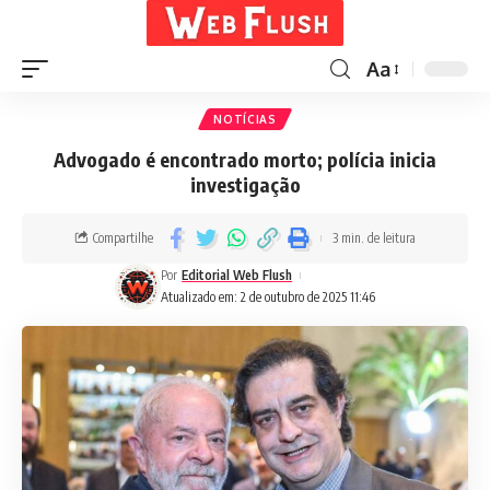
Aa
NOTÍCIAS
Advogado é encontrado morto; polícia inicia
investigação
Compartilhe
3 min. de leitura
Por
Editorial Web Flush
Atualizado em: 2 de outubro de 2025 11:46