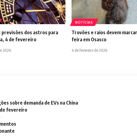
NOTÍCIAS
 previsões dos astros para
Trovões e raios devem marcar
a, 4 de fevereiro
feira em Osasco
de 2026
4 de fevereiro de 2026
ações sobre demanda de EVs na China
 de fevereiro
o
lementos
ionante