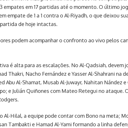
e 3 empates em 17 partidas até o momento. O último jog
em empate de 1 a 1 contra o Al-Riyadh, o que deixou su
 partida de hoje intactas.
ores podem acompanhar o confronto ao vivo pelos cana
tiva é alta para as escalações. No Al-Qadsiah, devem j
had Thakri, Nacho Fernández e Yasser Al-Shahrani na de
Abu Al-Shamat, Musab Al-Juwayr, Nahitan Nández e 
o; e Julián Quiñones com Mateo Retegui no ataque. O
Rodgers.
o Al-Hilal, a equipe pode contar com Bono na meta; Mo
san Tambakti e Hamad Al-Yami formando a linha defens