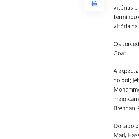
vitórias 
terminou 
vitória na
Os torced
Goat.
A expecta
no gol; Je
Mohammed 
meio-camp
Brendan 
Do lado d
Marí, Has