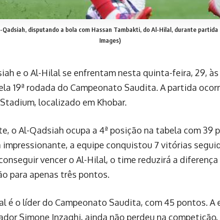
-Qadsiah, disputando a bola com Hassan Tambakti, do Al-Hilal, durante partid
Images)
ah e o Al-Hilal se enfrentam nesta quinta-feira, 29, às
 pela 19ª rodada do Campeonato Saudita. A partida ocor
i Stadium, localizado em Khobar.
e, o Al-Qadsiah ocupa a 4ª posição na tabela com 39 
 impressionante, a equipe conquistou 7 vitórias segui
conseguir vencer o Al-Hilal, o time reduzirá a diferença 
o para apenas três pontos.
ilal é o líder do Campeonato Saudita, com 45 pontos. 
nador Simone Inzaghi, ainda não perdeu na competição