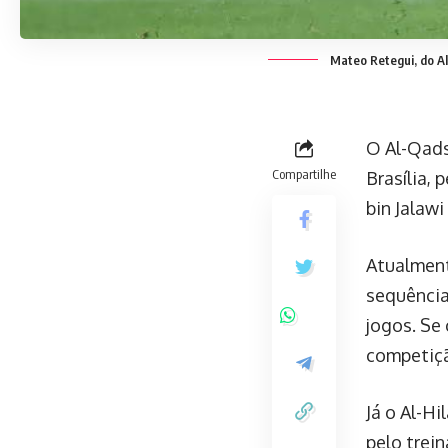
Mateo Retegui, do Al
O Al-Qadsi
Compartilhe
Brasília,
bin Jalaw
Atualment
sequência
jogos. Se 
competiçã
Já o Al-H
pelo trei