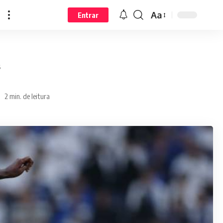
Aa
Entrar
s
2 min. de leitura