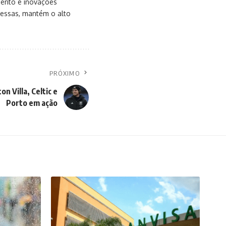
mento e inovações
messas, mantém o alto
PRÓXIMO
n Villa, Celtic e
Porto em ação