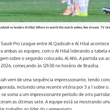
adsiah vs leaders Al Hilal: Where to watch the match online, live stream, TV cha
 Saudi Pro League entre Al Qadsiah e Al Hilal aconte
ara ambas as equipes, com o Al Hilal liderando a tabela
gem sobre o segundo colocado, Al Ahli. A partida vai a
e 2026, começando às 12h30 no horário de Brasília.
iah vem de uma sequência impressionante, tendo conqu
porada, incluindo uma recente vitória por 3 a 1 sobre o
 se soma a um impressionante período de oito partida
ceram as últimas sete. A equipe está se mostrando uma
ar trabalho ao líder do campeonato.