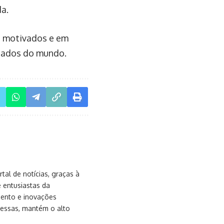
da.
s motivados e em
iados do mundo.
al de notícias, graças à
e entusiastas da
mento e inovações
messas, mantém o alto