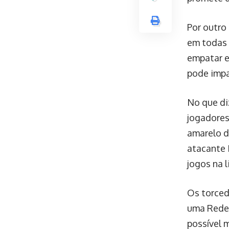
Por outro 
em todas 
empatar e
pode impa
No que di
jogadores
amarelo d
atacante 
jogos na l
Os torced
uma Rede 
possível 