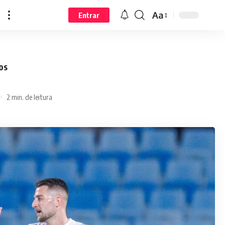
Aa
Entrar
os
2 min. de leitura