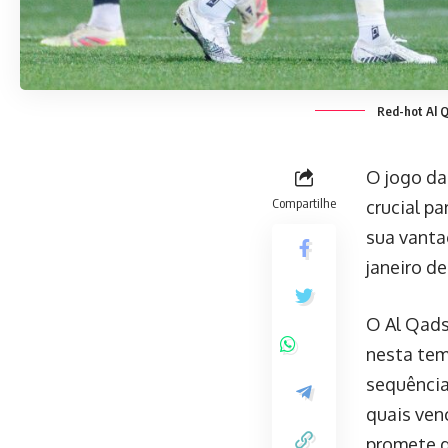
Red-hot Al Q
O jogo da
Compartilhe
crucial p
sua vanta
janeiro d
O Al Qads
nesta tem
sequência
quais ven
promete d