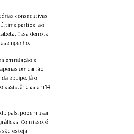
itórias consecutivas
última partida, ao
tabela. Essa derrota
 desempenho.
es em relação a
 apenas um cartão
 da equipe. Já o
o assistências em 14
 do país, podem usar
ráficas. Com isso, é
ssão esteja