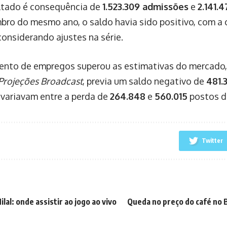
ltado é consequência de
1.523.309 admissões
e
2.141.
ro do mesmo ano, o saldo havia sido positivo, com a 
 considerando ajustes na série.
nto de empregos superou as estimativas do mercado, 
Projeções Broadcast
, previa um saldo negativo de
481.
 variavam entre a perda de
264.848
e
560.015
postos d
Twitter
ilal: onde assistir ao jogo ao vivo
Queda no preço do café no B