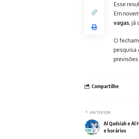
Esse resu
Em novemb
vagas
, já
O fechame
pesquisa
previsões
Compartilhe
ANTERIOR
Al Qadsiah e Al H
e horários