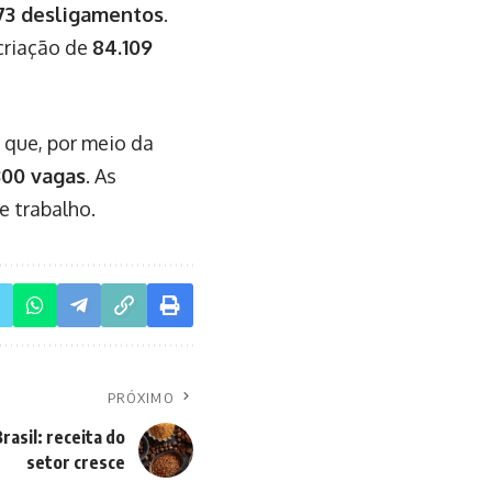
473 desligamentos
.
criação de
84.109
que, por meio da
300 vagas
. As
e trabalho.
PRÓXIMO
rasil: receita do
setor cresce