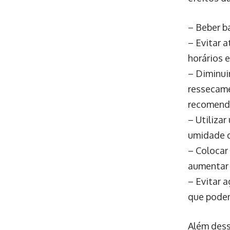
– Beber b
– Evitar a
horários 
– Diminui
ressecame
recomend
– Utiliza
umidade d
– Colocar
aumentar 
– Evitar 
que podem
Além dessa