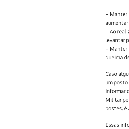
– Manter 
aumentar 
– Ao real
levantar p
– Manter 
queima de
Caso algu
um posto 
informar 
Militar p
postes, é
Essas inf