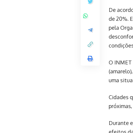
De acordo
de 20%. E
pela Orga
desconfor
condições
O INMET c
(amarelo),
uma situa
Cidades q
próximas,
Durante e
efeitos d