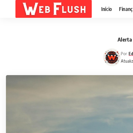
Início
Finanç
Alerta
Por
Ed
Atuali