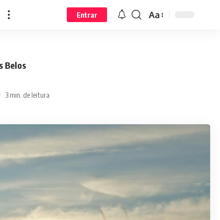
Aa
Entrar
s Belos
3 min. de leitura