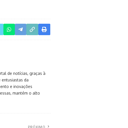
al de notícias, graças à
e entusiastas da
mento e inovações
messas, mantém o alto
PRÓXIMO