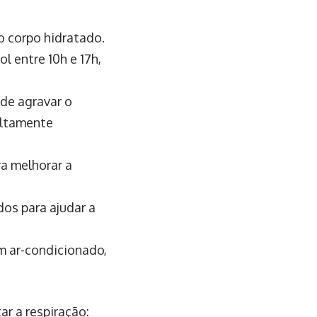
o corpo hidratado.
ol entre 10h e 17h,
ode agravar o
altamente
ra melhorar a
os para ajudar a
m ar-condicionado,
ar a respiração: