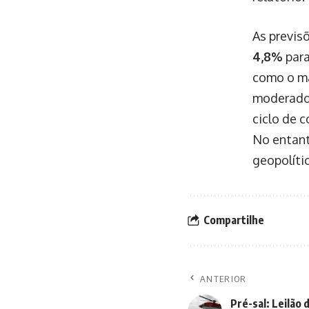
As previs
4,8%
para
como o ma
moderado 
ciclo de 
No entant
geopolíti
Compartilhe
ANTERIOR
Pré-sal: Leilão