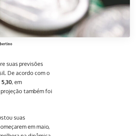
bertino
bre suas previsões
asil. De acordo com o
 5,30
, em
a projeção também foi
justou suas
a começarem em maio,
 melhora na dinâmica