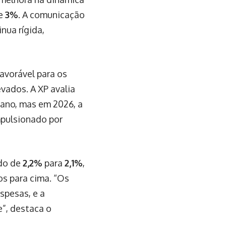
de
3%
. A comunicação
nua rígida,
avorável para os
vados. A XP avalia
 ano, mas em 2026, a
impulsionado por
ndo de
2,2%
para
2,1%
,
os para cima. “Os
spesas, e a
”, destaca o