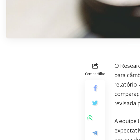
O Researc
Compartilhe
para câmbi
relatório,
comparaç
revisada 
A equipe 
expectati
em vez de