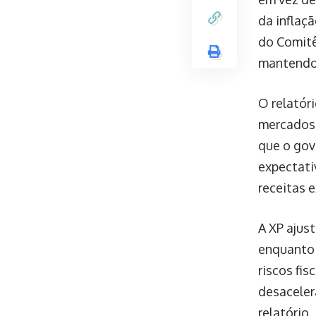
da inflaç
do Comitê
mantendo 
O relatór
mercados 
que o gov
expectativ
receitas 
A XP ajus
enquanto 
riscos fi
desaceler
relatório.