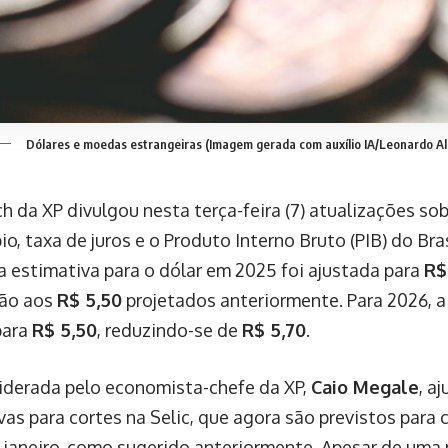
Dólares e moedas estrangeiras (Imagem gerada com auxílio IA/Leonardo Al
h da XP divulgou nesta terça-feira (7) atualizações so
o, taxa de juros e o Produto Interno Bruto (PIB) do Br
 a estimativa para o dólar em 2025 foi ajustada para
R$
ão aos
R$ 5,50
projetados anteriormente. Para 2026, 
para
R$ 5,50
, reduzindo-se de
R$ 5,70
.
liderada pelo economista-chefe da XP,
Caio Megale
, a
vas para cortes na Selic, que agora são previstos par
 janeiro, como sugerido anteriormente. Apesar de uma