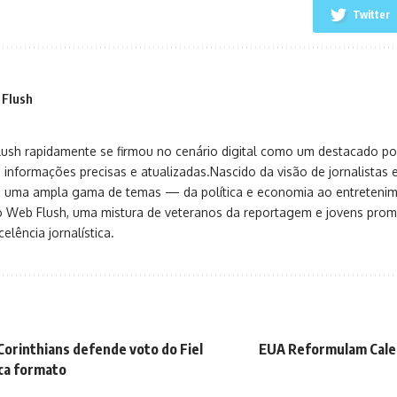
Twitter
 Flush
sh rapidamente se firmou no cenário digital como um destacado port
 informações precisas e atualizadas.Nascido da visão de jornalistas 
ça uma ampla gama de temas — da política e economia ao entreteni
o Web Flush, uma mistura de veteranos da reportagem e jovens pro
elência jornalística.
Corinthians defende voto do Fiel
EUA Reformulam Cale
ica formato