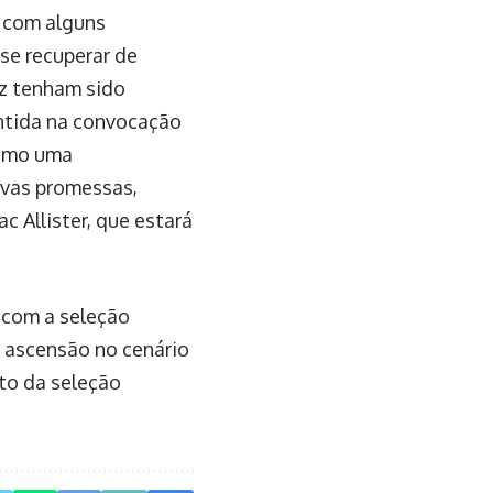
, com alguns
se recuperar de
ez tenham sido
ntida na convocação
como uma
ovas promessas,
c Allister, que estará
 com a seleção
 ascensão no cenário
nto da seleção