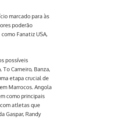
ício marcado para às
edores poderão
o como Fanatiz USA,
s possíveis
 To Carneiro, Banza,
uma etapa crucial de
 em Marrocos. Angola
em como principais
 com atletas que
nda Gaspar, Randy