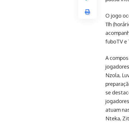
O jogo oc
11h (horár
acompanha
fuboTV e 
A composi
jogadores
Nzola, Lu
preparaçã
se destac
jogadores
atuam nas
Nteka, Zi