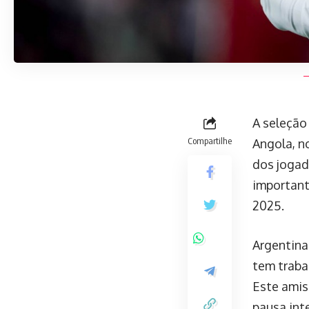
A seleção
Compartilhe
Angola, n
dos jogad
important
2025.
Argentina
tem traba
Este amis
pausa int