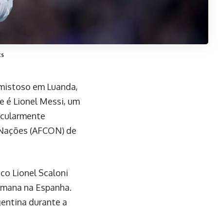
ts
amistoso em Luanda,
e é Lionel Messi, um
icularmente
e Nações (AFCON) de
co Lionel Scaloni
emana na Espanha.
gentina durante a