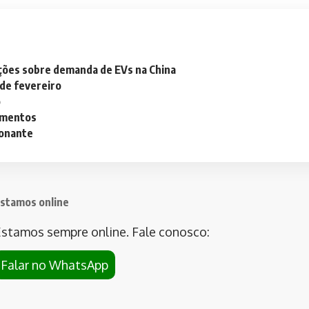
ações sobre demanda de EVs na China
 de fevereiro
o
lementos
ionante
stamos online
stamos sempre online. Fale conosco:
Falar no WhatsApp