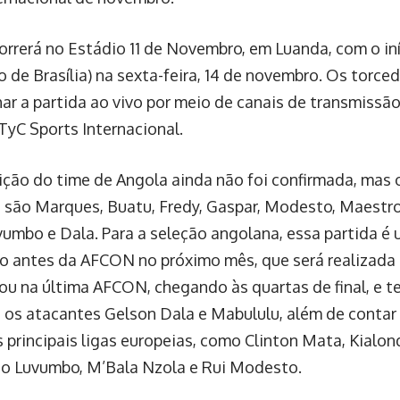
orrerá no Estádio 11 de Novembro, em Luanda, com o in
io de Brasília) na sexta-feira, 14 de novembro. Os torc
r a partida ao vivo por meio de canais de transmissã
TyC Sports Internacional.
ção do time de Angola ainda não foi confirmada, mas o
 são Marques, Buatu, Fredy, Gaspar, Modesto, Maestro,
vumbo e Dala. Para a seleção angolana, essa partida é 
o antes da AFCON no próximo mês, que será realizada
ou na última AFCON, chegando às quartas de final, e t
 os atacantes Gelson Dala e Mabululu, além de contar
 principais ligas europeias, como Clinton Mata, Kialo
to Luvumbo, M’Bala Nzola e Rui Modesto.