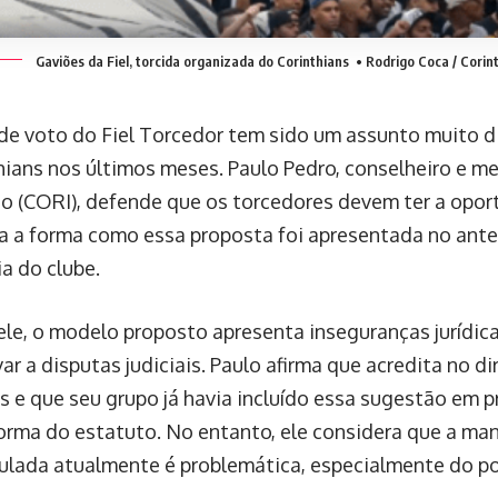
Gaviões da Fiel, torcida organizada do Corinthians
• Rodrigo Coca / Corin
 de voto do Fiel Torcedor tem sido um assunto muito di
hians nos últimos meses. Paulo Pedro, conselheiro e 
o (CORI), defende que os torcedores devem ter a opor
ca a forma como essa proposta foi apresentada no ant
a do clube.
le, o modelo proposto apresenta inseguranças jurídic
r a disputas judiciais. Paulo afirma que acredita no di
s e que seu grupo já havia incluído essa sugestão em 
forma do estatuto. No entanto, ele considera que a ma
ulada atualmente é problemática, especialmente do pon