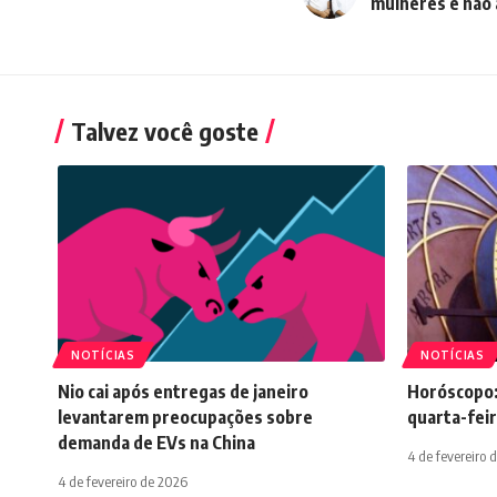
mulheres e não 
Talvez você goste
NOTÍCIAS
NOTÍCIAS
Nio cai após entregas de janeiro
Horóscopo:
levantarem preocupações sobre
quarta-feir
demanda de EVs na China
4 de fevereiro 
4 de fevereiro de 2026