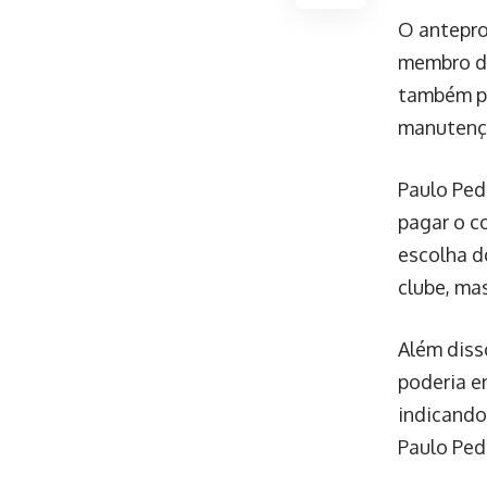
O antepro
membro do
também pa
manutençã
Paulo Ped
pagar o c
escolha d
clube, ma
Além diss
poderia e
indicando
Paulo Ped