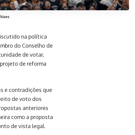
thians
scutido na política
membro do Conselho de
tunidade de votar,
eprojeto de reforma
as e contradições que
reito de voto dos
propostas anteriores
neira como a proposta
to de vista legal.