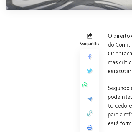
O direito
Compartilhe
do Corint
Orientaçã
mas criti
estatutári
Segundo e
podem leva
torcedore
para a re
está form