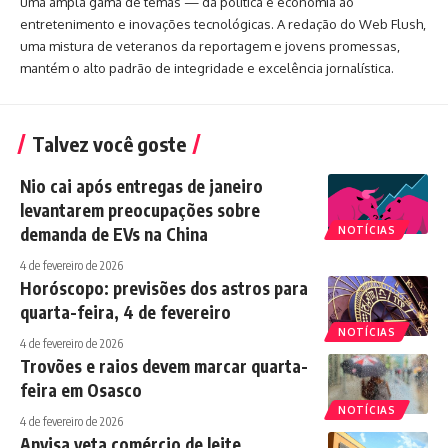
uma ampla gama de temas — da política e economia ao
entretenimento e inovações tecnológicas. A redação do Web Flush,
uma mistura de veteranos da reportagem e jovens promessas,
mantém o alto padrão de integridade e excelência jornalística.
Talvez você goste
Nio cai após entregas de janeiro
levantarem preocupações sobre
demanda de EVs na China
NOTÍCIAS
4 de fevereiro de 2026
Horóscopo: previsões dos astros para
quarta-feira, 4 de fevereiro
NOTÍCIAS
4 de fevereiro de 2026
Trovões e raios devem marcar quarta-
feira em Osasco
NOTÍCIAS
4 de fevereiro de 2026
Anvisa veta comércio de leite