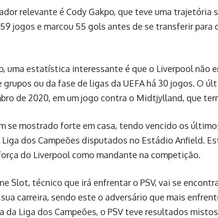
ador relevante é Cody Gakpo, que teve uma trajetória si
59 jogos e marcou 55 gols antes de se transferir para 
o, uma estatística interessante é que o Liverpool não
e grupos ou da fase de ligas da UEFA há 30 jogos. O ú
ro de 2020, em um jogo contra o Midtjylland, que termi
m se mostrado forte em casa, tendo vencido os últimos
 Liga dos Campeões disputados no Estádio Anfield. 
 força do Liverpool como mandante na competição.
rne Slot, técnico que irá enfrentar o PSV, vai se encont
 sua carreira, sendo este o adversário que mais enfren
 da Liga dos Campeões, o PSV teve resultados mistos