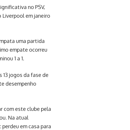
gnificativa no PSV,
o Liverpool em janeiro
 empata uma partida
ltimo empate ocorreu
nou 1 a 1.
 13 jogos da fase de
Este desempenho
rar com este clube pela
tou. Na atual
: perdeu em casa para