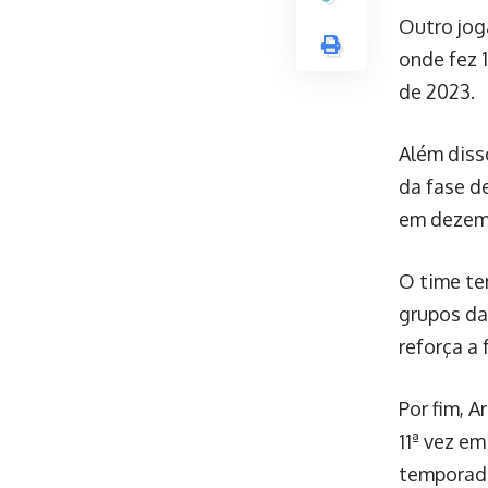
Outro jog
onde fez 1
de 2023.
Além diss
da fase d
em dezemb
O time te
grupos da
reforça a
Por fim, A
11ª vez em
temporada