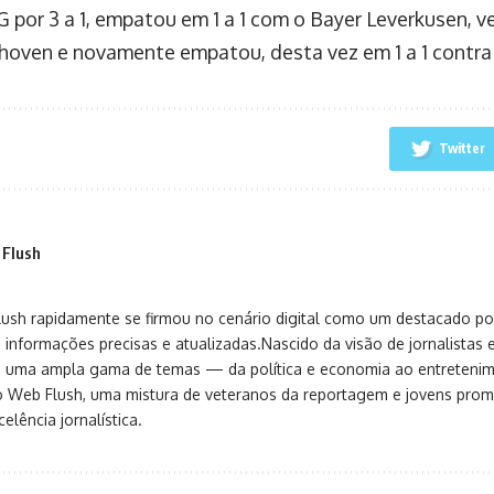
 por 3 a 1, empatou em 1 a 1 com o Bayer Leverkusen, v
hoven e novamente empatou, desta vez em 1 a 1 contra
Twitter
 Flush
sh rapidamente se firmou no cenário digital como um destacado port
 informações precisas e atualizadas.Nascido da visão de jornalistas 
ça uma ampla gama de temas — da política e economia ao entreteni
o Web Flush, uma mistura de veteranos da reportagem e jovens pro
elência jornalística.