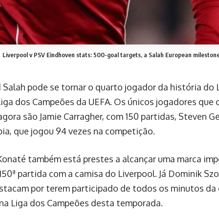
Liverpool v PSV Eindhoven stats: 500-goal targets, a Salah European mileston
alah pode se tornar o quarto jogador da história do L
Liga dos Campeões da UEFA. Os únicos jogadores que 
agora são Jamie Carragher, com 150 partidas, Steven Ge
ia, que jogou 94 vezes na competição.
Konaté também está prestes a alcançar uma marca im
150ª partida com a camisa do Liverpool. Já Dominik Szob
estacam por terem participado de todos os minutos d
 na Liga dos Campeões desta temporada.