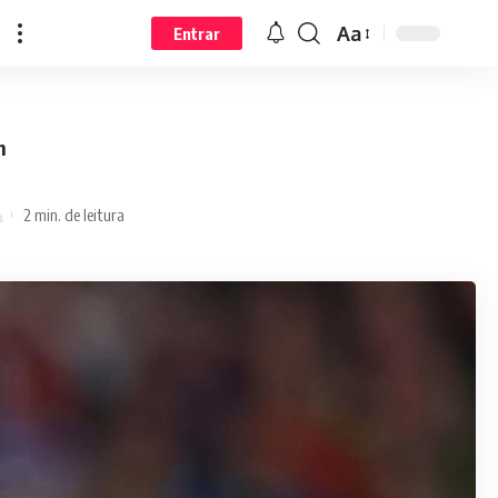
Aa
Entrar
h
2 min. de leitura