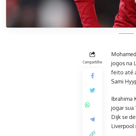
Mohamed S
Compartilhe
jogos na 
feito até 
Sami Hyyp
Ibrahima 
jogar sua 
Dijk se d
Liverpool