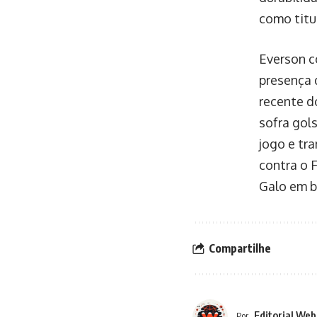
como titu
Everson c
presença 
recente d
sofra gol
jogo e tr
contra o 
Galo em b
Compartilhe
Editorial Web
Por