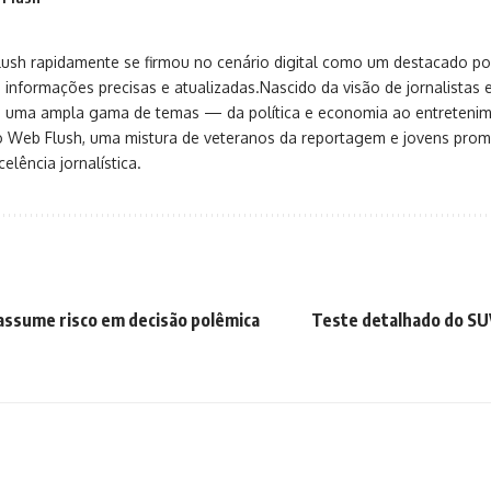
sh rapidamente se firmou no cenário digital como um destacado port
 informações precisas e atualizadas.Nascido da visão de jornalistas 
ça uma ampla gama de temas — da política e economia ao entreteni
o Web Flush, uma mistura de veteranos da reportagem e jovens pro
elência jornalística.
ssume risco em decisão polêmica
Teste detalhado do SU