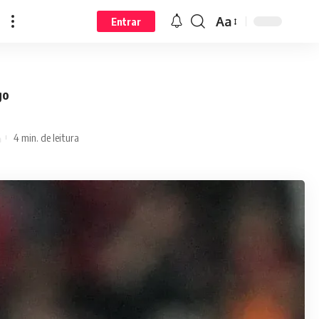
Aa
Entrar
go
4 min. de leitura