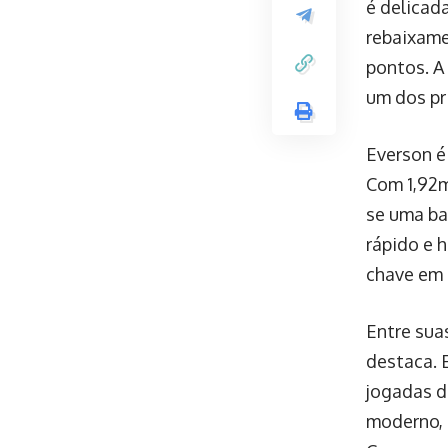
é delicad
rebaixame
pontos. A
um dos pri
Everson é
Com 1,92m
se uma ba
rápido e 
chave em 
Entre sua
destaca. 
jogadas d
moderno, 