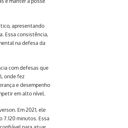
das e manter a posse
tico, apresentando
a. Essa consistência,
mental na defesa da
ência com defesas que
, onde fez
iderança e desempenho
petir em alto nível.
verson. Em 2021, ele
 7.120 minutos. Essa
onfiável para atuar