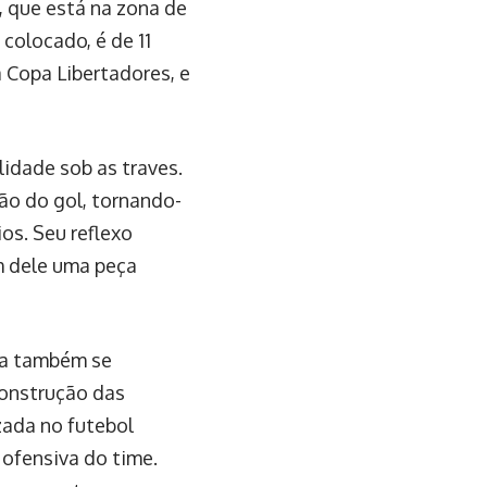
, que está na zona de
colocado, é de 11
 Copa Libertadores, e
idade sob as traves.
ão do gol, tornando-
os. Seu reflexo
m dele uma peça
ola também se
construção das
zada no futebol
ofensiva do time.