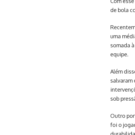
Com esse c
de bola c
Recenteme
uma média
somada à 
equipe.
Além diss
salvaram 
intervenç
sob press
Outro pon
foi o jog
durabilid