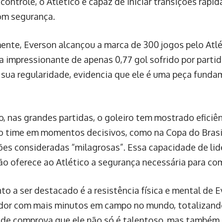
ontrole, o Atlético é capaz de iniciar transições rápi
om segurança.
nte, Everson alcançou a marca de 300 jogos pelo Atlé
 impressionante de apenas 0,77 gol sofrido por partid
sua regularidade, evidencia que ele é uma peça funda
o, nas grandes partidas, o goleiro tem mostrado efici
o time em momentos decisivos, como na Copa do Brasil
ões consideradas “milagrosas”. Essa capacidade de l
ão oferece ao Atlético a segurança necessária para com
to a ser destacado é a resistência física e mental de E
ador com mais minutos em campo no mundo, totalizando
ade comprova que ele não só é talentoso, mas também c