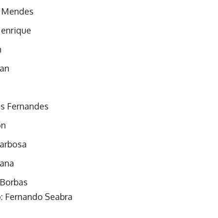
 Mendes
enrique
n
lan
s Fernandes
on
Barbosa
tana
 Borbas
: Fernando Seabra