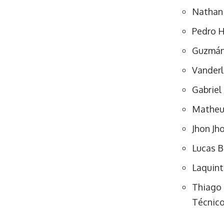
Nathan
Pedro H
Guzmá
Vander
Gabriel
Matheu
Jhon Jh
Lucas 
Laquin
Thiago
Técnico