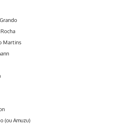
 Grando
 Rocha
o Martins
ann
a
on
do (ou Amuzu)