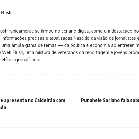
 Flush
sh rapidamente se firmou no cenário digital como um destacado port
 informações precisas e atualizadas.Nascido da visão de jornalistas 
ça uma ampla gama de temas — da política e economia ao entreteni
o Web Flush, uma mistura de veteranos da reportagem e jovens pro
elência jornalística.
se apresenta no Caldeirão com
Punahele Soriano fala so
ado