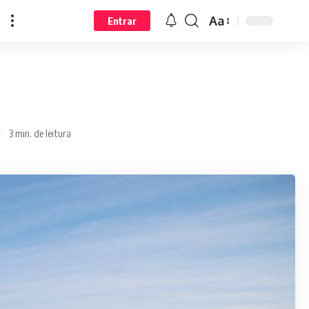
Aa
Entrar
3 min. de leitura