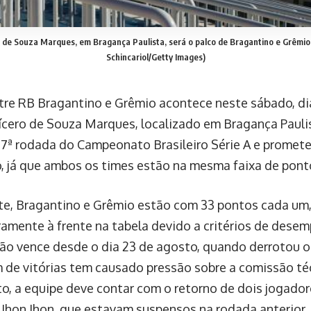
o de Souza Marques, em Bragança Paulista, será o palco de Bragantino e Grêmi
Schincariol/Getty Images)
tre RB Bragantino e Grêmio acontece neste sábado, dia
ícero de Souza Marques, localizado em Bragança Paulis
27ª rodada do Campeonato Brasileiro Série A e promete
, já que ambos os times estão na mesma faixa de pont
e, Bragantino e Grêmio estão com 33 pontos cada um
iramente à frente na tabela devido a critérios de desem
não vence desde o dia 23 de agosto, quando derrotou o 
m de vitórias tem causado pressão sobre a comissão té
o, a equipe deve contar com o retorno de dois jogador
 Jhon Jhon, que estavam suspensos na rodada anterior,