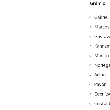
Grêmio:
Gabriel
Marcos
Gustav
Kannem
Marlon
Norieg
Arthur
Pavón
Edeníls
Cristal