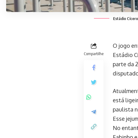
Estádio Cícer
O jogo en
Compartilhe
Estádio C
parte da 
disputado
Atualment
está lige
paulista 
Esse jeju
No entant
Fabinho e