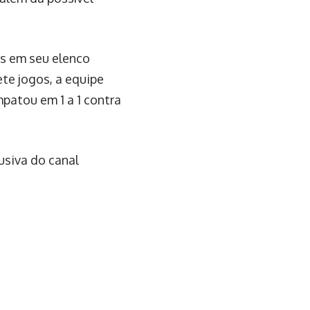
s em seu elenco
te jogos, a equipe
patou em 1 a 1 contra
usiva do canal