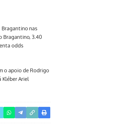
B Bragantino nas
o Bragantino, 3.40
senta odds
m o apoio de Rodrigo
 Kléber Ariel