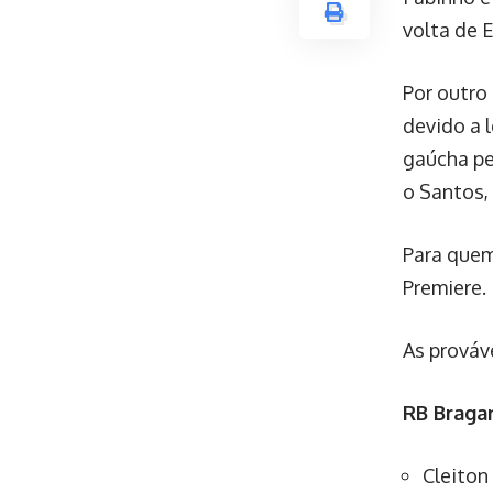
volta de 
Por outro
devido a 
gaúcha pe
o Santos,
Para quem
Premiere.
As prováv
RB Bragan
Cleiton