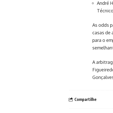
André H
Técnic
As odds p
casas de 
para o em
semelhan
A arbitra
Figueiredo
Gonçalves
Compartilhe