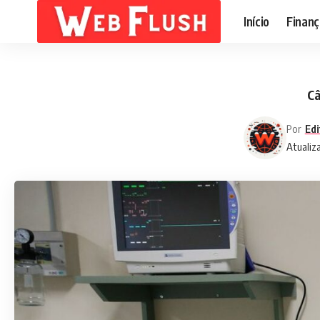
Início
Finanç
Câ
Por
Edi
Atualiz