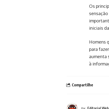
Os princip
sensação 
important
iniciais d
Homens qu
para faze
aumenta s
à informa
Compartilhe
Editorial Web
Por