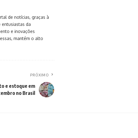
al de notícias, graças à
e entusiastas da
mento e inovações
messas, mantém o alto
PRÓXIMO
ito e estoque em
tembro no Brasil