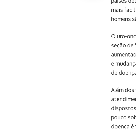
países de
mais facil
homens s
O uro-onc
seção de 
aumentado
e mudança
de doença
Além dos 
atendimen
dispostos
pouco sob
doença é 