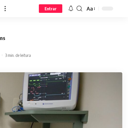
Aa
Entrar
ens
3 min. de leitura