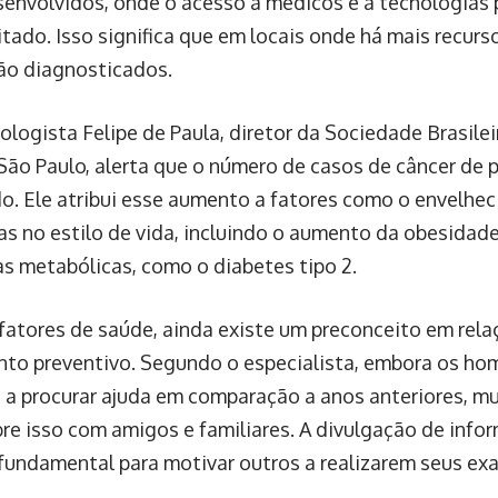
senvolvidos, onde o acesso a médicos e a tecnologias 
itado. Isso significa que em locais onde há mais recur
ão diagnosticados.
ologista Felipe de Paula, diretor da Sociedade Brasilei
São Paulo, alerta que o número de casos de câncer de 
. Ele atribui esse aumento a fatores como o envelhe
s no estilo de vida, incluindo o aumento da obesidad
s metabólicas, como o diabetes tipo 2.
fatores de saúde, ainda existe um preconceito em rela
to preventivo. Segundo o especialista, embora os ho
 a procurar ajuda em comparação a anos anteriores, mu
re isso com amigos e familiares. A divulgação de info
fundamental para motivar outros a realizarem seus ex