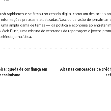
sh rapidamente se firmou no cenário digital como um destacado port
 informações precisas e atualizadas.Nascido da visão de jornalistas 
ça uma ampla gama de temas — da política e economia ao entreteni
o Web Flush, uma mistura de veteranos da reportagem e jovens pro
elência jornalística.
eira: queda de confiança em
Alta nas concessões de créd
 pessimismo
se