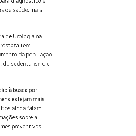
para diagnóstico é
sos de saúde, mais
ra de Urologia na
próstata tem
cimento da população
e, do sedentarismo e
ção à busca por
mens estejam mais
itos ainda falam
rmações sobre a
ames preventivos.