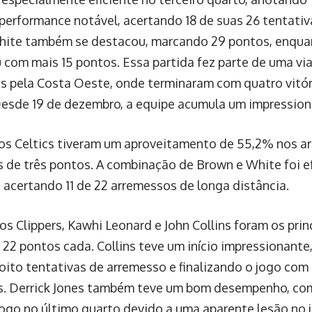
performance notável, acertando 18 de suas 26 tentativ
hite também se destacou, marcando 29 pontos, enqua
u com mais 15 pontos. Essa partida fez parte de uma 
cs pela Costa Oeste, onde terminaram com quatro vitó
Desde 19 de dezembro, a equipe acumula um impressiona
 os Celtics tiveram um aproveitamento de 55,2% nos a
s de três pontos. A combinação de Brown e White foi e
 acertando 11 de 22 arremessos de longa distância.
s Clippers, Kawhi Leonard e John Collins foram os prin
22 pontos cada. Collins teve um início impressionante
 oito tentativas de arremesso e finalizando o jogo com
s. Derrick Jones também teve um bom desempenho, co
jogo no último quarto devido a uma aparente lesão no j