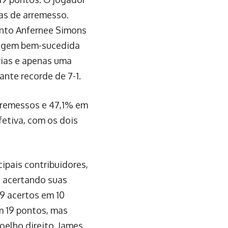
as de arremesso.
nto Anfernee Simons
viagem bem-sucedida
rias e apenas uma
nte recorde de 7-1.
rremessos e 47,1% em
fetiva, com os dois
cipais contribuidores,
, acertando suas
 9 acertos em 10
m 19 pontos, mas
oelho direito. James