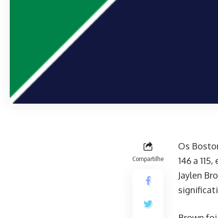
Os Boston
Compartilhe
146 a 115
Jaylen Br
significat
Brown foi