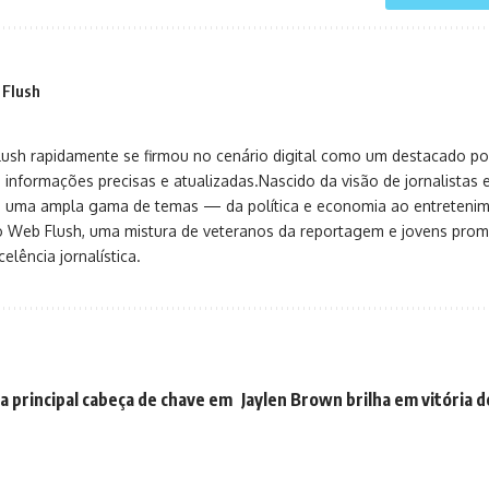
 Flush
sh rapidamente se firmou no cenário digital como um destacado port
 informações precisas e atualizadas.Nascido da visão de jornalistas 
ça uma ampla gama de temas — da política e economia ao entreteni
o Web Flush, uma mistura de veteranos da reportagem e jovens pro
elência jornalística.
é a principal cabeça de chave em
Jaylen Brown brilha em vitória d