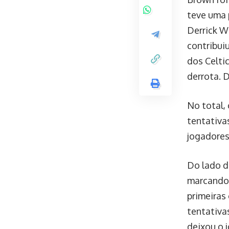
teve uma 
Derrick W
contribui
dos Celti
derrota. 
No total,
tentativa
jogadores
Do lado do
marcando 
primeiras
tentativa
deixou o 