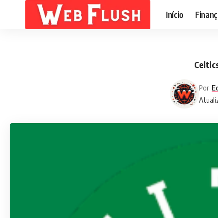
Início
Finanç
Celtic
Por
E
Atuali