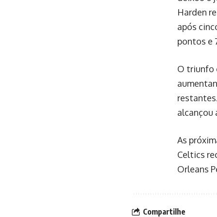
Harden re
após cinc
pontos e 
O triunfo
aumentand
restantes
alcançou 
As próxim
Celtics r
Orleans Pe
Compartilhe