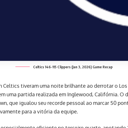
Celtics 146-115 Clippers (Jan 3, 2026) Game Recap
 Celtics tiveram uma noite brilhante ao derrotar o Los
, em uma partida realizada em Inglewood, Califórnia. O 
own, que igualou seu recorde pessoal ao marcar 50 pon
ivamente para a vitória da equipe.
 especialmente eficiente no terceiro quarto, anotando 