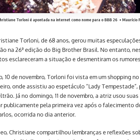
hristiane Torloni é apontada na internet como nome para o BBB 26
• Maurício F
hristiane Torloni, de 68 anos, gerou muitas especulaçõe
ão na 26ª edição do Big Brother Brasil. No entanto, ne
tos esclareceram a situação e desmentiram os rumores
, 10 de novembro, Torloni foi vista em um shopping no 
neiro, onde assistiu ao espetáculo “Lady Tempestade”,
trão. Já no domingo, 11 de novembro, a atriz usou suas 
r publicamente pela primeira vez após o falecimento 
los, ocorrida no dia anterior.
eo, Christiane compartilhou lembranças e reflexões so