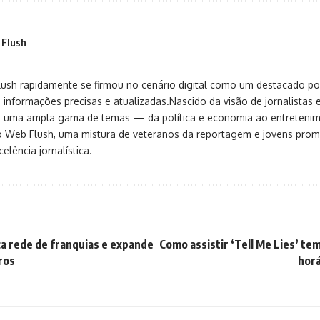
 Flush
sh rapidamente se firmou no cenário digital como um destacado port
 informações precisas e atualizadas.Nascido da visão de jornalistas 
ça uma ampla gama de temas — da política e economia ao entreteni
o Web Flush, uma mistura de veteranos da reportagem e jovens pro
elência jornalística.
nça rede de franquias e expande
Como assistir ‘Tell Me Lies’ te
ros
horá