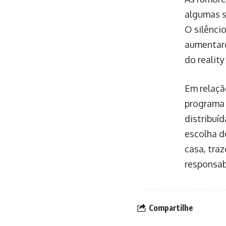
algumas s
O silênci
aumentare
do reality
Em relaçã
programa 
distribuíd
escolha d
casa, tra
responsab
Compartilhe