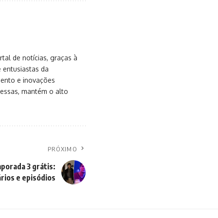
al de notícias, graças à
e entusiastas da
mento e inovações
messas, mantém o alto
PRÓXIMO
mporada 3 grátis:
rios e episódios