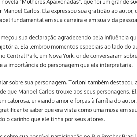
 novela “Mulheres Apaixonadas”, que foi um grande s
or Manoel Carlos. Ela expressou sua gratidão ao autor
apel fundamental em sua carreira e em sua vida pessoa
omeçou sua declaração agradecendo pela influência qu
ajetória. Ela lembrou momentos especiais ao lado do au
no Central Park, em Nova York, onde conversaram sobre
 e a importância do personagem que ela interpretaria.
alar sobre sua personagem, Torloni também destacou a
e que Manoel Carlos trouxe aos seus personagens. El
 calorosa, enviando amor e forças à família do autor
gratificante saber que era vista como uma musa em seu
o o carinho que ele tinha por seus atores.
s sobre sua possível participação no Big Brother Bras