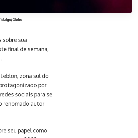
idalgo/Globo
s sobre sua
ste final de semana,
.
Leblon, zona sul do
 protagonizado por
redes sociais para se
do renomado autor
bre seu papel como