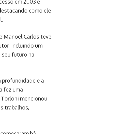
ucesso em 2003 e
, destacando como ele
l.
e Manoel Carlos teve
tor, incluindo um
 seu futuro na
 profundidade e a
a fez uma
. Torloni mencionou
s trabalhos,
il começaram há