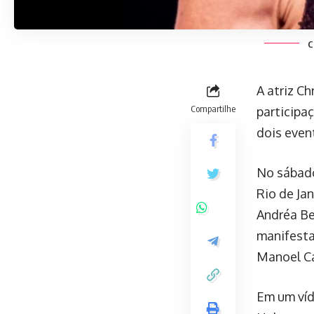
C
A atriz C
Compartilhe
participaç
dois even
No sábado
Rio de Ja
Andréa Bel
manifesta
Manoel Car
Em um víd