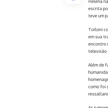
Helena na
escrita p
teve um p
Torloni c
em sua tr
encontro 
televisão
Além de f
humanidad
homenagem
como foi 
ressaltand
As rumore