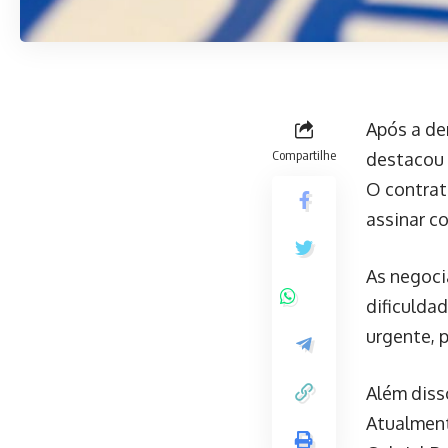
Após a de
Compartilhe
destacou 
O contrato
assinar c
As negoci
dificulda
urgente, 
Além disso
Atualment