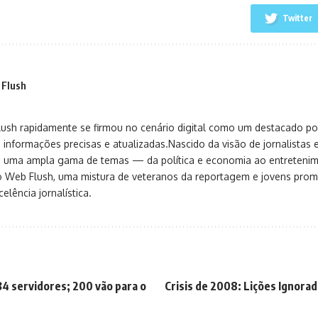
Twitter
 Flush
sh rapidamente se firmou no cenário digital como um destacado port
 informações precisas e atualizadas.Nascido da visão de jornalistas 
ça uma ampla gama de temas — da política e economia ao entreteni
o Web Flush, uma mistura de veteranos da reportagem e jovens pro
elência jornalística.
34 servidores; 200 vão para o
Crisis de 2008: Lições Ignora