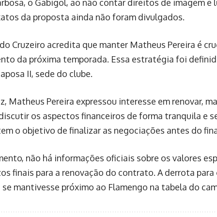
arbosa, o Gabigol, ao não contar direitos de imagem e 
xatos da proposta ainda não foram divulgados.
 do Cruzeiro acredita que manter Matheus Pereira é cruc
nto da próxima temporada. Essa estratégia foi defini
aposa II, sede do clube.
ez, Matheus Pereira expressou interesse em renovar, m
 discutir os aspectos financeiros de forma tranquila e 
tem o objetivo de finalizar as negociações antes do fin
ento, não há informações oficiais sobre os valores esp
zos finais para a renovação do contrato. A derrota par
o se mantivesse próximo ao Flamengo na tabela do ca