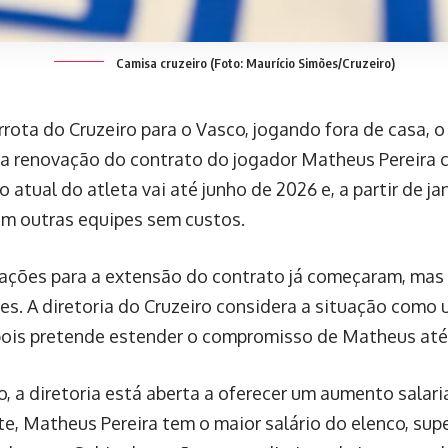
Camisa cruzeiro (Foto: Maurício Simões/Cruzeiro)
rrota do Cruzeiro para o Vasco, jogando fora de casa, o
a renovação do contrato do jogador Matheus Pereira 
 atual do atleta vai até junho de 2026 e, a partir de ja
om outras equipes sem custos.
ações para a extensão do contrato já começaram, ma
des. A diretoria do Cruzeiro considera a situação como 
pois pretende estender o compromisso de Matheus at
, a diretoria está aberta a oferecer um aumento salaria
e, Matheus Pereira tem o maior salário do elenco, s