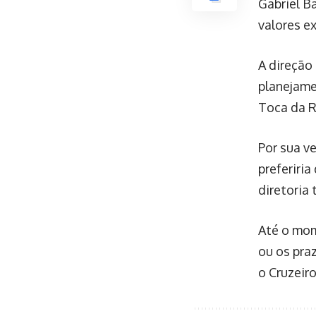
Gabriel B
valores e
A direção
planejame
Toca da R
Por sua v
preferiria
diretoria 
Até o mom
ou os pra
o Cruzeir