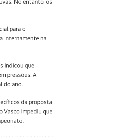
luvas. No entanto, os
ial para o
da internamente na
as indicou que
sem pressões. A
al do ano.
ecíficos da proposta
a o Vasco impediu que
mpeonato.