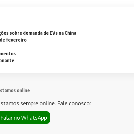
ações sobre demanda de EVs na China
 de fevereiro
o
lementos
ionante
stamos online
stamos sempre online. Fale conosco:
Falar no WhatsApp