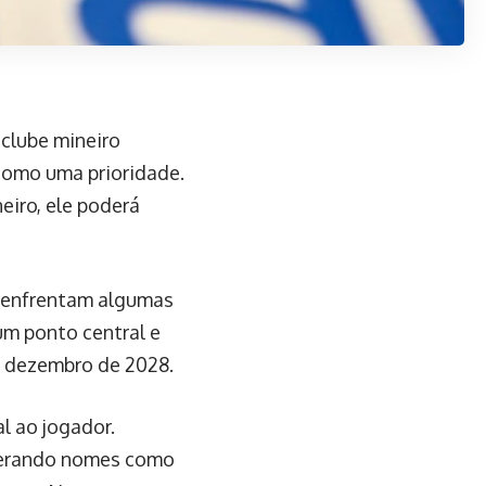
 clube mineiro
como uma prioridade.
neiro, ele poderá
s enfrentam algumas
um ponto central e
é dezembro de 2028.
l ao jogador.
uperando nomes como