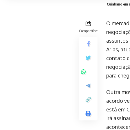
Cuiabano em a
O mercado
Compartilhe
negociaçõ
assuntos 
Arias, at
contato c
negociaçã
para cheg
Outra mov
acordo ve
está em C
irá assin
acontecer