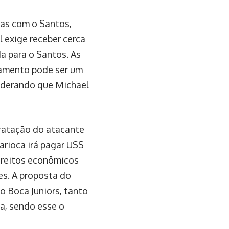
as com o Santos,
l exige receber cerca
da para o Santos. As
gamento pode ser um
siderando que Michael
tratação do atacante
arioca irá pagar US$
direitos econômicos
es. A proposta do
o Boca Juniors, tanto
a, sendo esse o