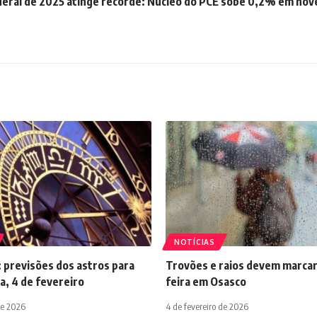
eral de 2025 atinge recorde:
Núcleo do PCE sobe 0,2% em nov
NOTÍCIAS
 previsões dos astros para
Trovões e raios devem marcar
a, 4 de fevereiro
feira em Osasco
de 2026
4 de fevereiro de 2026