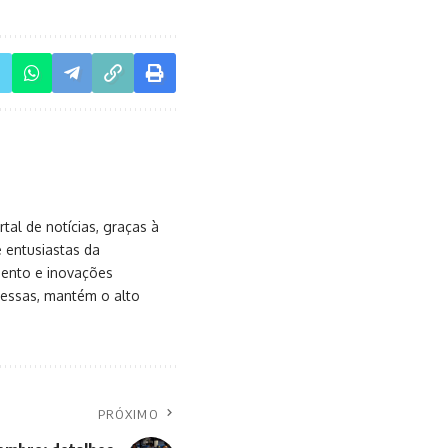
al de notícias, graças à
e entusiastas da
mento e inovações
messas, mantém o alto
PRÓXIMO