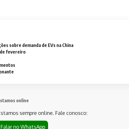
ações sobre demanda de EVs na China
 de fevereiro
o
lementos
ionante
stamos online
stamos sempre online. Fale conosco:
Falar no WhatsApp