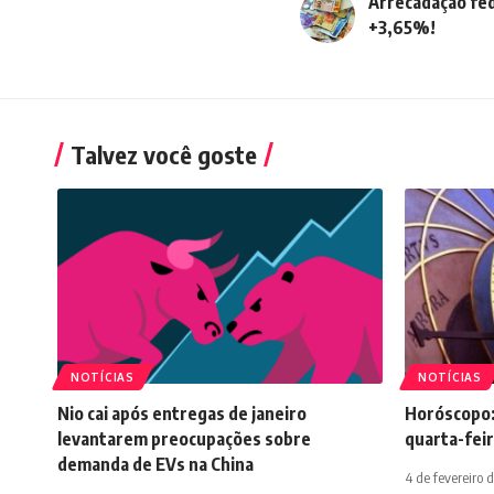
Arrecadação fed
+3,65%!
Talvez você goste
NOTÍCIAS
NOTÍCIAS
Nio cai após entregas de janeiro
Horóscopo:
levantarem preocupações sobre
quarta-feir
demanda de EVs na China
4 de fevereiro 