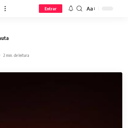
Aa
Entrar
auta
2 min. de leitura