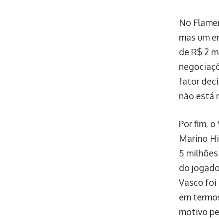
No Flamen
mas um en
de R$ 2 m
negociaçõ
fator dec
não está n
Por fim, 
Marino Hi
5 milhões
do jogado
Vasco foi
em termos
motivo pe