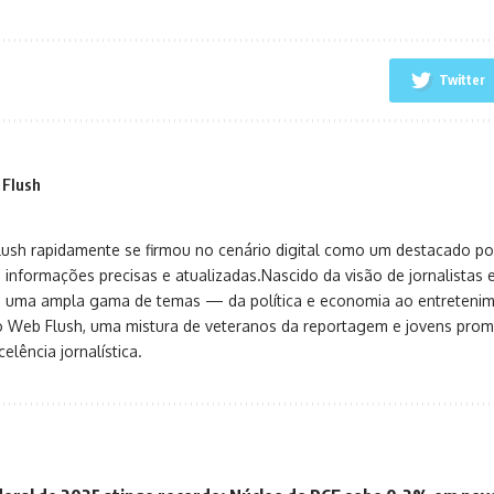
Twitter
 Flush
sh rapidamente se firmou no cenário digital como um destacado port
 informações precisas e atualizadas.Nascido da visão de jornalistas 
ça uma ampla gama de temas — da política e economia ao entreteni
o Web Flush, uma mistura de veteranos da reportagem e jovens pro
elência jornalística.