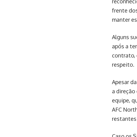
reconheci
frente do
manter es
Alguns su
após a te
contrato,
respeito.
Apesar da
a direção
equipe, q
AFC North
restantes 
Caso os S