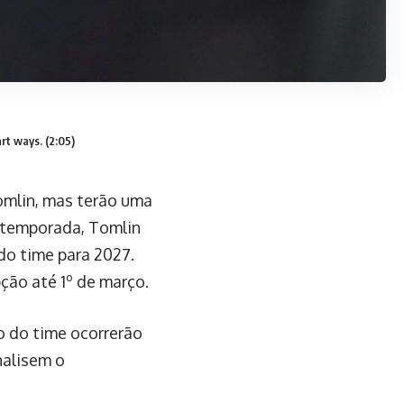
rt ways. (2:05)
omlin, mas terão uma
a temporada, Tomlin
do time para 2027.
ção até 1º de março.
o do time ocorrerão
nalisem o