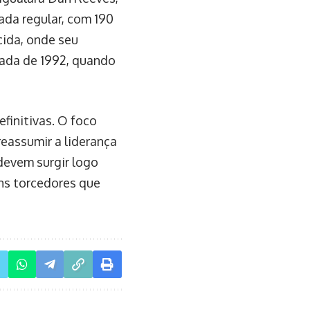
ada regular, com 190
cida, onde seu
rada de 1992, quando
finitivas. O foco
 reassumir a liderança
 devem surgir logo
ns torcedores que