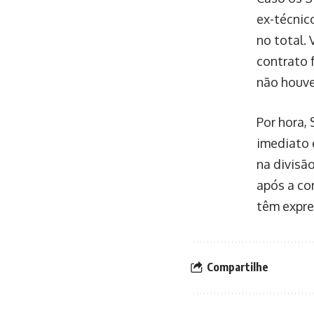
ex-técnic
no total.
contrato 
não houve
Por hora,
imediato é
na divisã
após a co
têm expre
Compartilhe