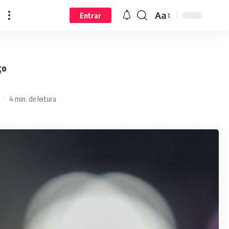
Aa
Entrar
ço
4 min. de leitura