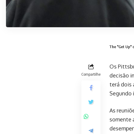
The "Get Up" c
Os Pittsb
Compartilhe
decisão i
terá dois
Segundo i
As reuniõ
somente a
desempenh