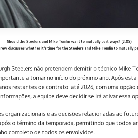
Should the Steelers and Mike Tomlin want to mutually part ways? (2:05)
rew discusses whether it's time for the Steelers and Mike Tomlin to mutually pa
urgh Steelers não pretendem demitir o técnico Mike T
mportante a tomar no início do próximo ano. Após est
 anos restantes de contrato: até 2026, com uma opção 
nformações, a equipe deve decidir se irá ativar essa op
es organizacionais e as decisões relacionadas ao futur
pós o término da temporada, permitindo que todos a
o completo de todos os envolvidos.