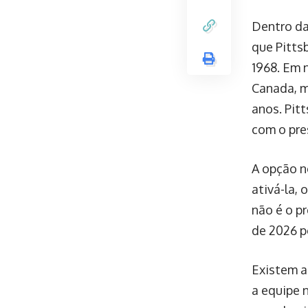
Dentro da
que Pitts
1968. Em 
Canada, m
anos. Pit
com o pre
A opção n
ativá-la,
não é o p
de 2026 p
Existem a
a equipe 