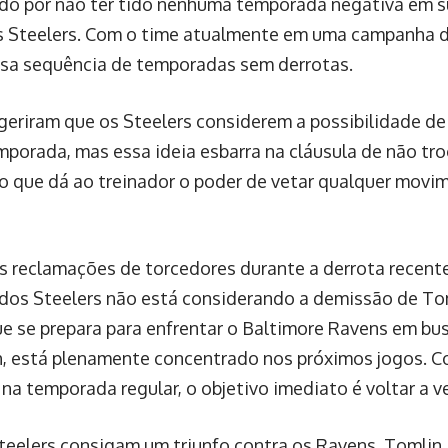
do por não ter tido nenhuma temporada negativa em s
s Steelers. Com o time atualmente em uma campanha de
sa sequência de temporadas sem derrotas.
geriram que os Steelers considerem a possibilidade de
mporada, mas essa ideia esbarra na cláusula de não tr
 o que dá ao treinador o poder de vetar qualquer movi
s reclamações de torcedores durante a derrota recente 
 dos Steelers não está considerando a demissão de To
ue se prepara para enfrentar o Baltimore Ravens em bus
, está plenamente concentrado nos próximos jogos. C
na temporada regular, o objetivo imediato é voltar a v
teelers consigam um triunfo contra os Ravens, Tomlin