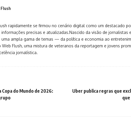
 Flush
sh rapidamente se firmou no cenário digital como um destacado port
 informações precisas e atualizadas.Nascido da visão de jornalistas 
ça uma ampla gama de temas — da política e economia ao entreteni
o Web Flush, uma mistura de veteranos da reportagem e jovens pro
elência jornalística.
a Copa do Mundo de 2026:
Uber publica regras que ex
grupo
que