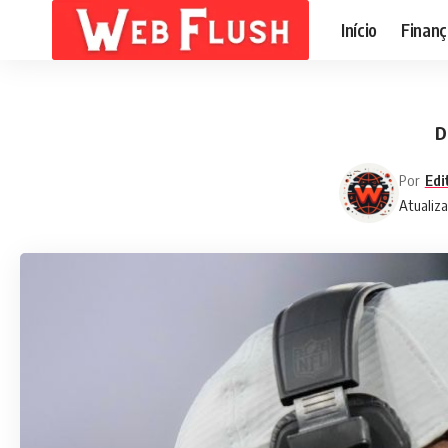
Início
Finanç
D
Por
Edi
Atualiz