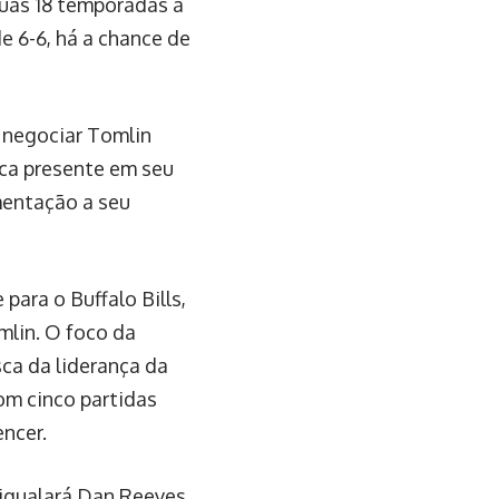
uas 18 temporadas à
 6-6, há a chance de
 negociar Tomlin
oca presente em seu
mentação a seu
para o Buffalo Bills,
mlin. O foco da
ca da liderança da
om cinco partidas
encer.
 igualará Dan Reeves,