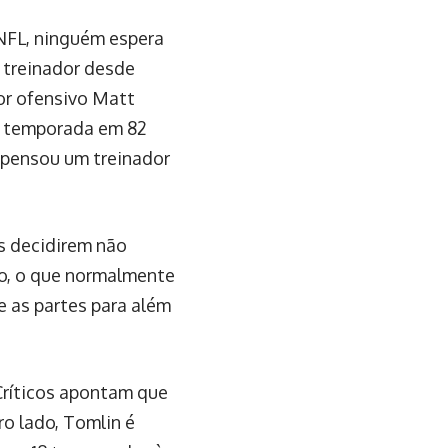
 NFL, ninguém espera
 treinador desde
or ofensivo Matt
a temporada em 82
spensou um treinador
rs decidirem não
to, o que normalmente
e as partes para além
Críticos apontam que
ro lado, Tomlin é