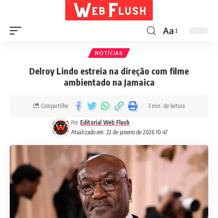
Aa
NOTÍCIAS
Delroy Lindo estreia na direção com filme
ambientado na Jamaica
Compartilhe
3 min. de leitura
Por
Editorial Web Flush
Atualizado em: 22 de janeiro de 2026 10:47