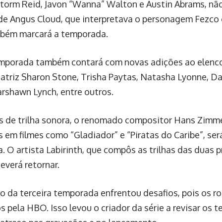
 Storm Reid, Javon “Wanna” Walton e Austin Abrams, não
de Angus Cloud, que interpretava o personagem Fezco 
bém marcará a temporada.
mporada também contará com novas adições ao elenco,
 atriz Sharon Stone, Trisha Paytas, Natasha Lyonne, Da
rshawn Lynch, entre outros.
 de trilha sonora, o renomado compositor Hans Zimme
s em filmes como “Gladiador” e “Piratas do Caribe”, ser
a. O artista Labirinth, que compôs as trilhas das duas
verá retornar.
o da terceira temporada enfrentou desafios, pois os rot
 pela HBO. Isso levou o criador da série a revisar os 