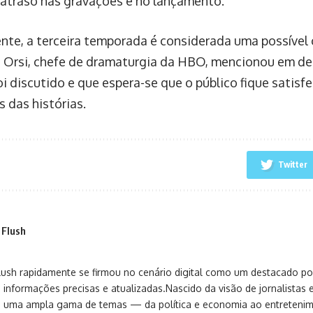
atraso nas gravações e no lançamento.
nte, a terceira temporada é considerada uma possível 
 Orsi, chefe de dramaturgia da HBO, mencionou em dec
oi discutido e que espera-se que o público fique satisf
 das histórias.
Twitter
 Flush
sh rapidamente se firmou no cenário digital como um destacado port
 informações precisas e atualizadas.Nascido da visão de jornalistas 
ça uma ampla gama de temas — da política e economia ao entreteni