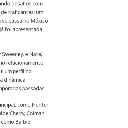
tando desafios com
de traficantes: um
a se passa no México,
já foi apresentada
y Sweeney, e Nate,
o no relacionamento
 um perfil no
 a dinâmica
emporadas passadas.
rincipal, como Hunter
hloe Cherry, Colman
, como Barbie