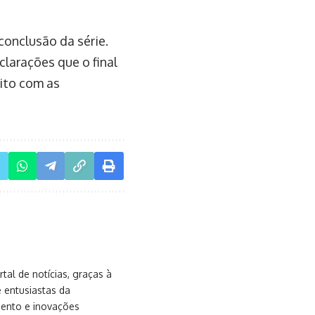
conclusão da série.
larações que o final
eito com as
al de notícias, graças à
e entusiastas da
mento e inovações