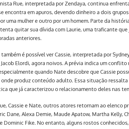
nista Rue, interpretada por Zendaya, continua enfren
se encontra em apuros, devendo dinheiro a dois grupos 
por uma mulher e outro por um homem. Parte da históri
tenta quitar sua dívida com Laurie, uma traficante que 
radas anteriores.
r, também é possível ver Cassie, interpretada por Sydne
 Jacob Elordi, agora noivos. A prévia indica um conflit
 especialmente quando Nate descobre que Cassie possui
 onde produz conteúdo adulto. Essa situação ressalta
ica que já caracterizou o relacionamento deles nas t
ue, Cassie e Nate, outros atores retornam ao elenco p
Eric Dane, Alexa Demie, Maude Apatow, Martha Kelly, C
 Dominic Fike. No entanto, alguns rostos conhecidos