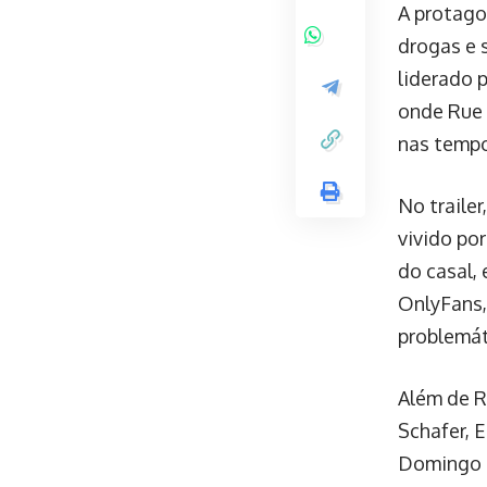
A protago
drogas e 
liderado 
onde Rue 
nas tempo
No traile
vivido por
do casal,
OnlyFans,
problemát
Além de R
Schafer, 
Domingo e