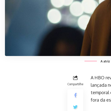
A atriz
A HBO reve
Compartilhe
lançada n
temporal 
fora da es