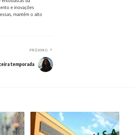
e entusiastas da
mento e inovações
messas, mantém o alto
PRÓXIMO
erceira temporada