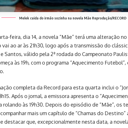
Melek cuida do irmão sozinha na novela Mãe
Reprodução/RECORD
ta-feira, dia 14, a novela “Mãe” terá uma alteração no 
 vai ao ar às 21h30, logo após a transmissão do clássi
 e Santos, válido pela 2ª rodada do Campeonato Paulis
omeça às 19h, com o programa “Aquecimento Futebol”, 
o.
ação completa da Record para esta quarta inclui o “Jor
18h15. Após o jornal, a emissora apresenta o “Aquecimen
a rolando às 19h30. Depois do episódio de “Mãe”, os t
companhar mais um capítulo de “Chamas do Destino” a
e destacar que, excepcionalmente nesta data, a novela