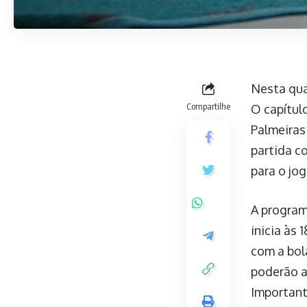
Nesta quar
Compartilhe
O capítulo
Palmeiras
partida c
para o jog
A program
inicia às 
com a bol
poderão a
Important