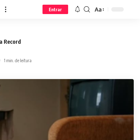
Aa
Entrar
da Record
1 min. de leitura