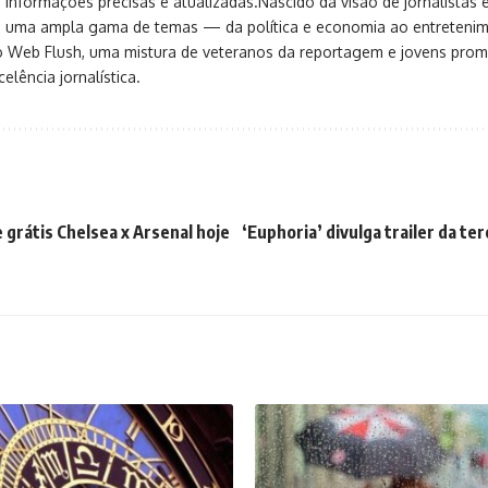
 informações precisas e atualizadas.Nascido da visão de jornalistas 
ça uma ampla gama de temas — da política e economia ao entreteni
o Web Flush, uma mistura de veteranos da reportagem e jovens pro
elência jornalística.
e grátis Chelsea x Arsenal hoje
‘Euphoria’ divulga trailer da t