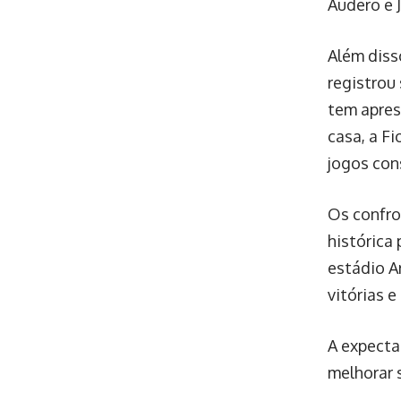
Audero e 
Além diss
registrou
tem apres
casa, a F
jogos con
Os confro
histórica
estádio A
vitórias 
A expecta
melhorar 