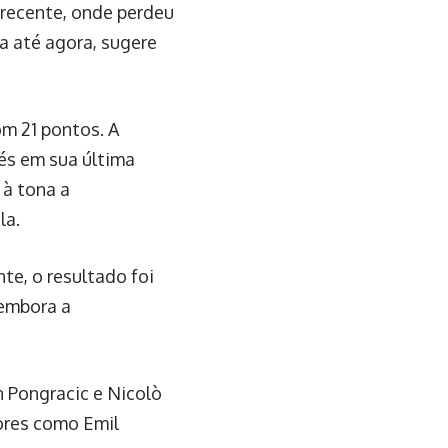
 recente, onde perdeu
a até agora, sugere
m 21 pontos. A
és em sua última
 à tona a
la.
te, o resultado foi
 embora a
n Pongracic e Nicolò
ores como Emil