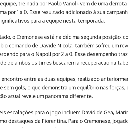
 equipe, treinada por Paolo Vanoli, vem de uma derrota
rma por 1 a 0. Esse resultado adicionado à sua campanh
significativos para a equipe nesta temporada.
 lado, o Cremonese está na décima segunda posição, co
ob o comando de Davide Nicola, também sofreu um rev
perdendo para o Napoli por 2 a 0. Esse desempenho traz
de de ambos os times buscarem a recuperação na tabe
 encontro entre as duas equipes, realizado anteriormen
 sem gols, o que demonstra um equilíbrio nas forças,
ação atual revele um panorama diferente.
eis escalações para o jogo incluem David de Gea, Mari
omo destaques da Fiorentina. Para o Cremonese, jogad