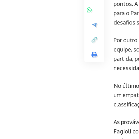
pontos. A
para o Pa
desafios 
Por outro
equipe, s
partida, 
necessida
No último
um empate
classific
As prováv
Fagioli c