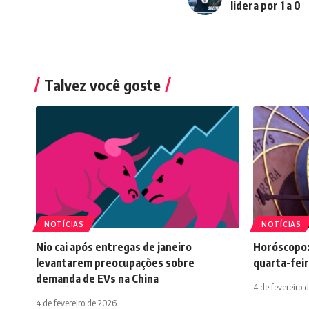
lidera por 1 a 0
Talvez você goste
NOTÍCIAS
NOTÍCIAS
Nio cai após entregas de janeiro
Horóscopo:
levantarem preocupações sobre
quarta-feir
demanda de EVs na China
4 de fevereiro 
4 de fevereiro de 2026