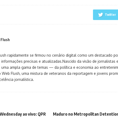
Twitter
 Flush
sh rapidamente se firmou no cenário digital como um destacado port
 informações precisas e atualizadas.Nascido da visão de jornalistas 
ça uma ampla gama de temas — da política e economia ao entreteni
o Web Flush, uma mistura de veteranos da reportagem e jovens pro
elência jornalística.
 Wednesday ao vivo: QPR
Maduro no Metropolitan Detention