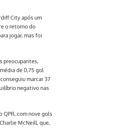
rdiff City após um
e o retorno do
ra jogar, mas foi
s preocupantes,
média de 0,75 gol
, conseguiu marcar 37
líbrio negativo nas
no QPR, com nove gols
Charlie McNeill, que,