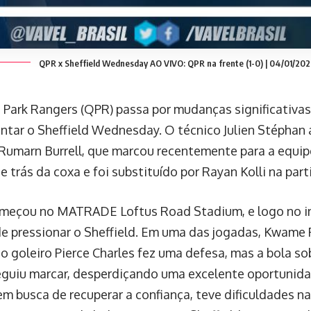
QPR x Sheffield Wednesday AO VIVO: QPR na frente (1-0) | 04/01/20
Park Rangers (QPR) passa por mudanças significativas
entar o Sheffield Wednesday. O técnico Julien Stéphan
Rumarn Burrell, que marcou recentemente para a equip
e trás da coxa e foi substituído por Rayan Kolli na part
meçou no MATRADE Loftus Road Stadium, e logo no in
e pressionar o Sheffield. Em uma das jogadas, Kwame P
 o goleiro Pierce Charles fez uma defesa, mas a bola so
guiu marcar, desperdiçando uma excelente oportunida
em busca de recuperar a confiança, teve dificuldades na