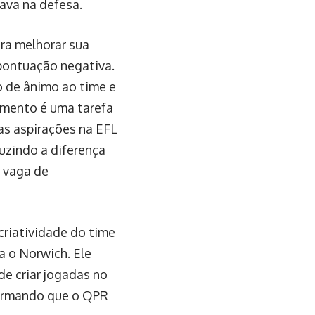
ava na defesa.
ara melhorar sua
pontuação negativa.
 de ânimo ao time e
amento é uma tarefa
uas aspirações na EFL
uzindo a diferença
a vaga de
criatividade do time
a o Norwich. Ele
e criar jogadas no
afirmando que o QPR