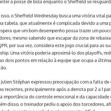
nter a posse de bola enquanto o Sheffield se resguard
isso, o Sheffield Wednesday busca uma vitória vital p
na tabela, que atualmente é complicada devido a uma 
espera que um bom desempenho possa trazer um pouco
dores, mesmo sabendo que escapar da zona de rebaix
PR, por sua vez, considera este jogo crucial para as s
hip. Uma vitória poderia aproximá-lo dos playoffs, red
as dois pontos em relação à equipe que ocupa a últim
ção.
 Julien Stéphan expressou preocupação com a falta de 
s recentes, principalmente após a derrota por 2 a 1 par
a importância do controle emocional e da capacidade d
lém disso, o treinador pediu o apoio dos torcedores, 