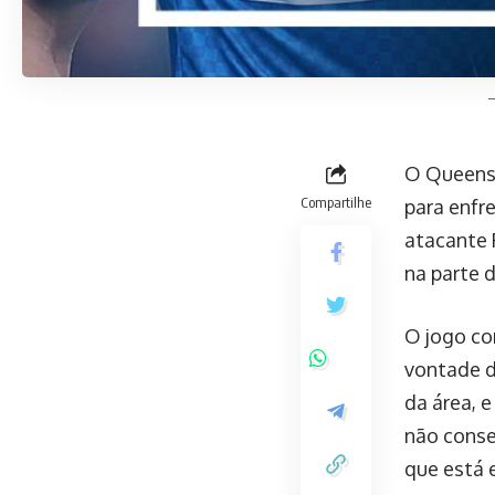
O Queens 
Compartilhe
para enfr
atacante 
na parte d
O jogo co
vontade d
da área, e
não conse
que está 