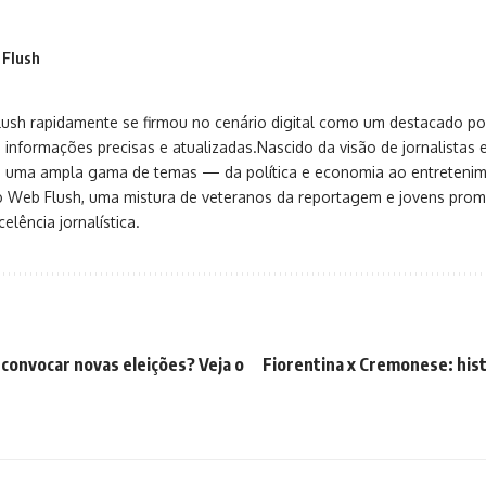
 Flush
sh rapidamente se firmou no cenário digital como um destacado port
 informações precisas e atualizadas.Nascido da visão de jornalistas 
ça uma ampla gama de temas — da política e economia ao entreteni
o Web Flush, uma mistura de veteranos da reportagem e jovens pro
elência jornalística.
convocar novas eleições? Veja o
Fiorentina x Cremonese: hist