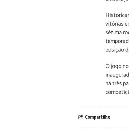
Historica
vitórias e
sétima ro
temporada
posição d
O jogo no
inaugurad
há três p
competiç
Compartilhe