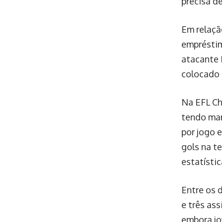
precisa d
Em relaçã
empréstim
atacante 
colocado 
Na EFL Ch
tendo mar
por jogo e
gols na t
estatístic
Entre os 
e três as
embora jo