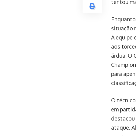
tentou ma
Enquanto 
situação 
A equipe 
aos torce
árdua. O Q
Champions
para apen
classifica
O técnico
em partida
destacou 
ataque. A