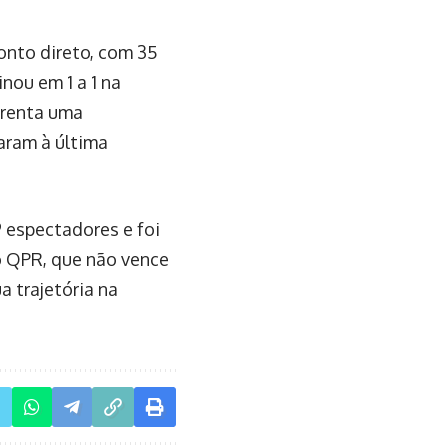
onto direto, com 35
nou em 1 a 1 na
frenta uma
aram à última
 espectadores e foi
o QPR, que não vence
a trajetória na