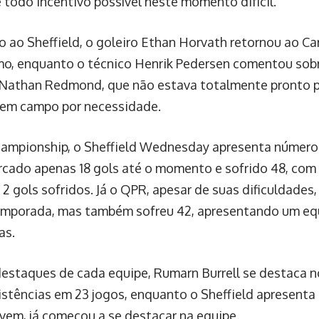
e todo incentivo possível neste momento difícil.
o ao Sheffield, o goleiro Ethan Horvath retornou ao Ca
o, enquanto o técnico Henrik Pedersen comentou sobr
Nathan Redmond, que não estava totalmente pronto pa
em campo por necessidade.
ampionship, o Sheffield Wednesday apresenta número
cado apenas 18 gols até o momento e sofrido 48, com 
 2 gols sofridos. Já o QPR, apesar de suas dificuldades
emporada, mas também sofreu 42, apresentando um equi
as.
destaques de cada equipe, Rumarn Burrell se destaca 
sistências em 23 jogos, enquanto o Sheffield apresenta 
vem, já começou a se destacar na equipe.