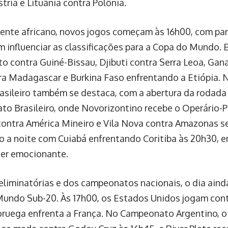
tria e Lituânia contra Polônia.
ente africano, novos jogos começam às 16h00, com pa
 influenciar as classificações para a Copa do Mundo. 
to contra Guiné-Bissau, Djibuti contra Serra Leoa, Gan
ra Madagascar e Burkina Faso enfrentando a Etiópia. N
rasileiro também se destaca, com a abertura da rodada
o Brasileiro, onde Novorizontino recebe o Operário-PR
contra América Mineiro e Vila Nova contra Amazonas 
o a noite com Cuiabá enfrentando Coritiba às 20h30, 
er emocionante.
eliminatórias e dos campeonatos nacionais, o dia ainda
undo Sub-20. Às 17h00, os Estados Unidos jogam cont
ruega enfrenta a França. No Campeonato Argentino, o