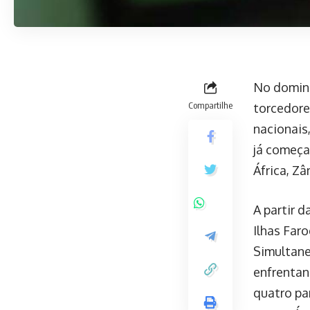
No doming
Compartilhe
torcedore
nacionais
já começa
África, Z
A partir 
Ilhas Far
Simultane
enfrentan
quatro pa