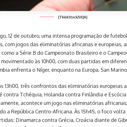
(ThinkStock/VEJA)
o, 12 de outubro, uma intensa programação de futebol
s, com jogos das eliminatórias africanas e europeias,
, como a Série B do Campeonato Brasileiro e o Campeo
 movimentado às 10h00, com duas partidas em diferen
âmbia enfrenta o Níger, enquanto na Europa, San Marino
das 13h00, três confrontos das eliminatórias europeias 
oé contra Tchéquia, Holanda contra Finlândia e Escócia 
amente, acontece um jogo nas eliminatórias africana
do a República Centro-Africana. Às 15h45, o foco volta
rtidas: Dinamarca contra Grécia, Croácia diante de Gib