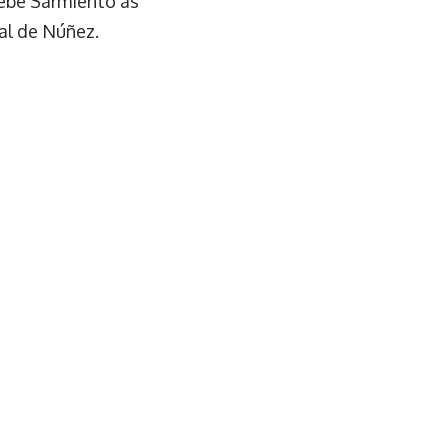
cebe Sarmiento às
al de Núñez.