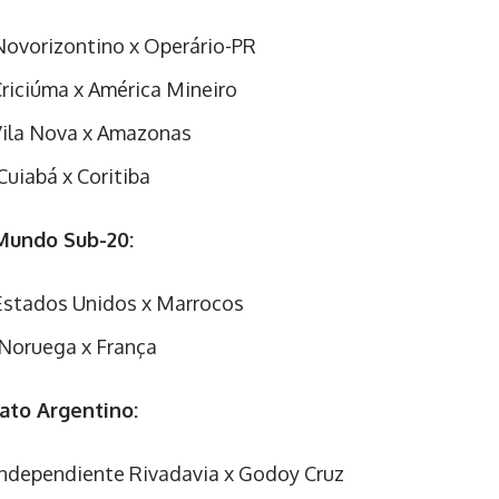
Novorizontino x Operário-PR
Criciúma x América Mineiro
Vila Nova x Amazonas
Cuiabá x Coritiba
Mundo Sub-20:
Estados Unidos x Marrocos
Noruega x França
to Argentino:
Independiente Rivadavia x Godoy Cruz