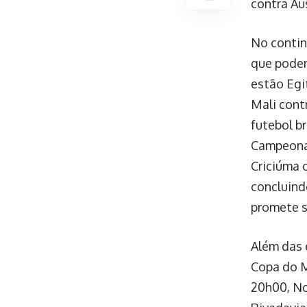
contra Áus
No contin
que podem
estão Egi
Mali cont
futebol b
Campeonat
Criciúma 
concluind
promete s
Além das 
Copa do M
20h00, No