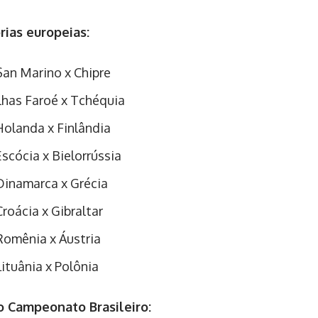
rias europeias:
San Marino x Chipre
Ilhas Faroé x Tchéquia
Holanda x Finlândia
Escócia x Bielorrússia
Dinamarca x Grécia
Croácia x Gibraltar
Romênia x Áustria
Lituânia x Polônia
o Campeonato Brasileiro: