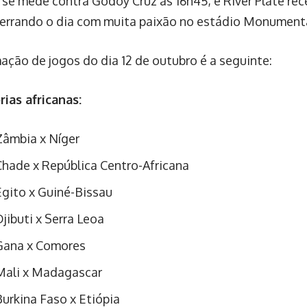
 se mede contra Godoy Cruz às 16h45, e River Plate re
cerrando o dia com muita paixão no estádio Monument
ação de jogos do dia 12 de outubro é a seguinte:
rias africanas:
Zâmbia x Níger
Chade x República Centro-Africana
Egito x Guiné-Bissau
jibuti x Serra Leoa
Gana x Comores
Mali x Madagascar
Burkina Faso x Etiópia