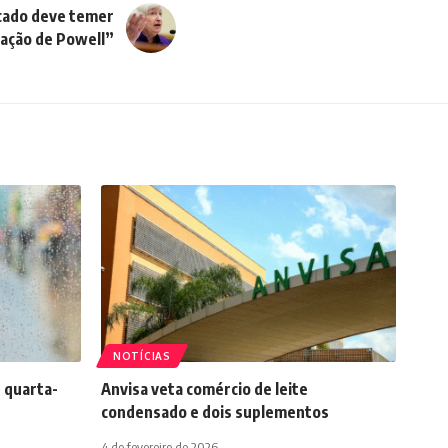
rcado deve temer
gação de Powell”
NOTÍCIAS
 quarta-
Anvisa veta comércio de leite
condensado e dois suplementos
4 de fevereiro de 2026