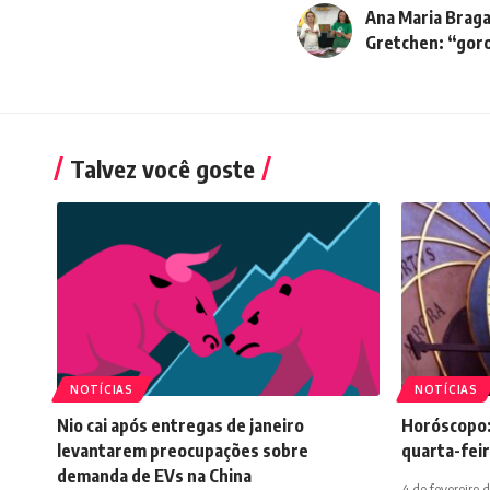
Ana Maria Braga
Gretchen: “gor
Talvez você goste
NOTÍCIAS
NOTÍCIAS
Nio cai após entregas de janeiro
Horóscopo:
levantarem preocupações sobre
quarta-feir
demanda de EVs na China
4 de fevereiro 