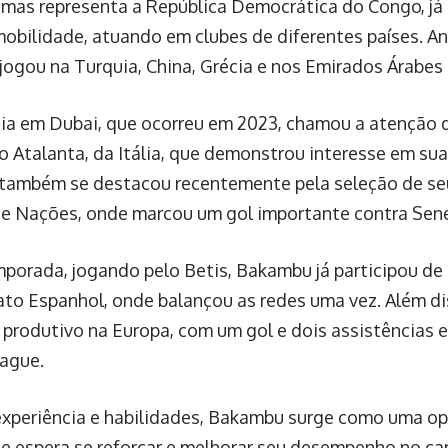
 mas representa a República Democrática do Congo, já 
mobilidade, atuando em clubes de diferentes países. A
 jogou na Turquia, China, Grécia e nos Emirados Árabes 
ia em Dubai, que ocorreu em 2023, chamou a atenção d
 o Atalanta, da Itália, que demonstrou interesse em su
ambém se destacou recentemente pela seleção de seu
de Nações, onde marcou um gol importante contra Sen
porada, jogando pelo Betis, Bakambu já participou de 
o Espanhol, onde balançou as redes uma vez. Além dis
produtivo na Europa, com um gol e dois assistências 
ague.
xperiência e habilidades, Bakambu surge como uma op
e espera se reforçar e melhorar seu desempenho no c