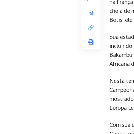
na França
cheia de 
Betis, ele
Sua estad
incluindo
Bakambu t
Africana 
Nesta tem
Campeonat
mostrado 
Europa Le
Com sua e
Genoa, qu