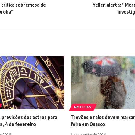
 critica sobremesa de
Yellen alerta: “Me
oroba”
investi
NOTÍCIAS
 previsões dos astros para
Trovões e raios devem marcar
a, 4 de fevereiro
feira em Osasco
de 2026
4 de fevereiro de 2026