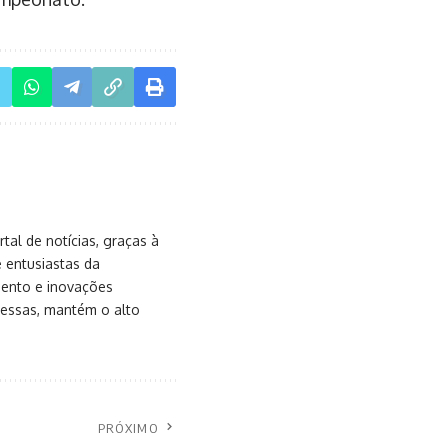
al de notícias, graças à
e entusiastas da
mento e inovações
messas, mantém o alto
PRÓXIMO