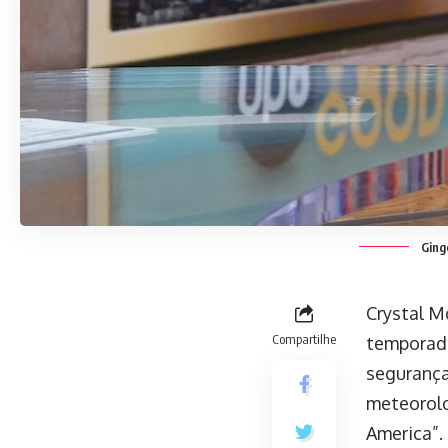
Ging
Crystal M
Compartilhe
temporada
segurança
meteorolo
America”.