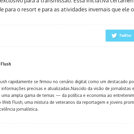
exclusivo para a transmissão. Essa iniciativa certamen
de para o resort e para as atividades invernais que ele 
Twitter
 Flush
sh rapidamente se firmou no cenário digital como um destacado port
 informações precisas e atualizadas.Nascido da visão de jornalistas 
ça uma ampla gama de temas — da política e economia ao entreteni
o Web Flush, uma mistura de veteranos da reportagem e jovens pro
elência jornalística.