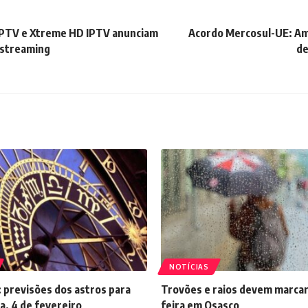
 IPTV e Xtreme HD IPTV anunciam
Acordo Mercosul-UE: Am
 streaming
de
NOTÍCIAS
 previsões dos astros para
Trovões e raios devem marcar
a, 4 de fevereiro
feira em Osasco