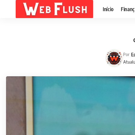
Início
Finanç
Por
E
Atuali