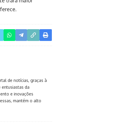
te trará maior
oferece.
al de notícias, graças à
e entusiastas da
mento e inovações
messas, mantém o alto