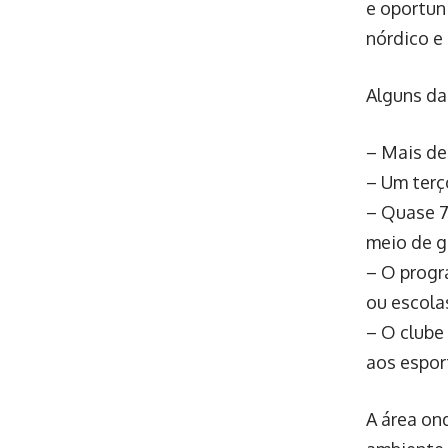
e oportuni
nórdico e
Alguns da
– Mais de
– Um terç
– Quase 7
meio de g
– O progr
ou escola
– O clube
aos espor
A área on