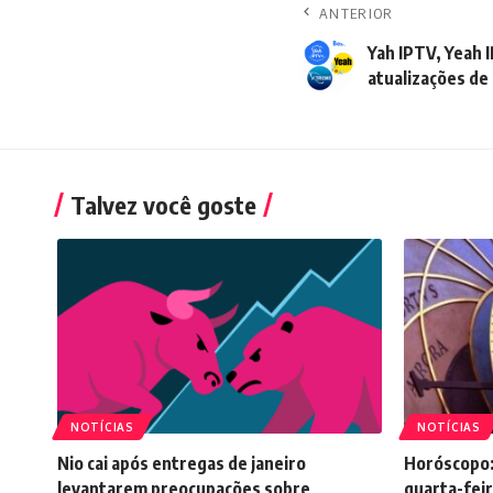
ANTERIOR
Yah IPTV, Yeah
atualizações de
Talvez você goste
NOTÍCIAS
NOTÍCIAS
Nio cai após entregas de janeiro
Horóscopo:
levantarem preocupações sobre
quarta-feir