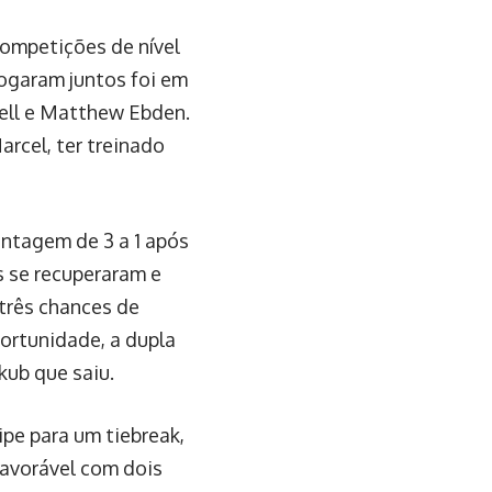
competições de nível
jogaram juntos foi em
ell e Matthew Ebden.
arcel, ter treinado
ntagem de 3 a 1 após
s se recuperaram e
 três chances de
portunidade, a dupla
kub que saiu.
pe para um tiebreak,
favorável com dois