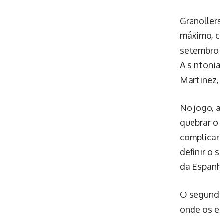
Granoller
máximo, c
setembro 
A sintonia
Martinez,
No jogo, 
quebrar o
complicar
definir o
da Espanh
O segundo
onde os e