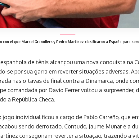
o con el que Marcel Granollers y Pedro Martínez clasificaron a España para sem
 espanhola de tênis alcançou uma nova conquista na C
o-se por sua garra em reverter situações adversas. A
irada nas oitavas de final contra a Dinamarca, onde c
uipe comandada por David Ferrer voltou a surpreender, 
do a República Checa.
 jogo individual ficou a cargo de Pablo Carreño, que e
acabou sendo derrotado. Contudo, Jaume Munar e a dup
artínez conseguiram reverter a situação, trazendo a vit