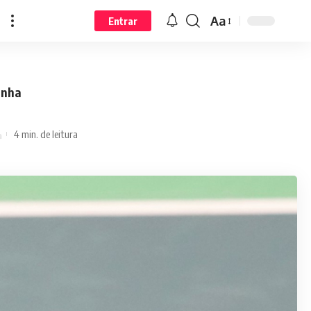
Aa
Entrar
anha
4 min. de leitura