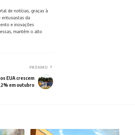
al de notícias, graças à
e entusiastas da
mento e inovações
messas, mantém o alto
PRÓXIMO
nos EUA crescem
,2% em outubro