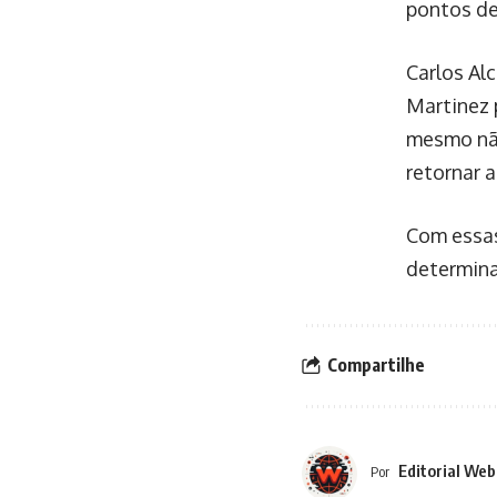
pontos d
Carlos Al
Martinez 
mesmo não
retornar 
Com essas
determina
Compartilhe
Editorial Web
Por