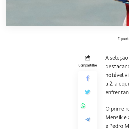
El punt
A seleção
Compartilhe
destacand
notável v
a 2, a eq
enfrentan
O primeiro
Mensik e 
e Pedro M