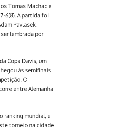
ecos Tomas Machac e
6(8). A partida foi
Adam Pavlasek,
 ser lembrada por
 da Copa Davis, um
chegou às semifinais
mpetição. O
ocorre entre Alemanha
o ranking mundial, e
este torneio na cidade