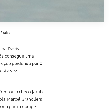
ifinales
opa Davis,
pós conseguir uma
omeçou perdendo por 0
desta vez
nfrentou o checo Jakub
la Marcel Granollers
ória para a equipe