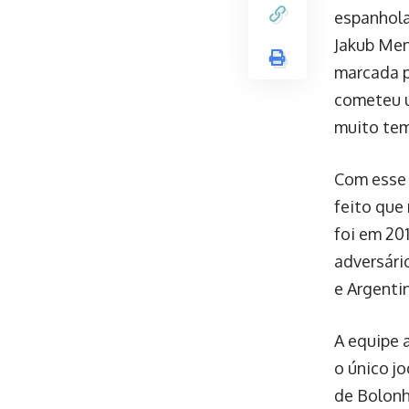
espanhola
Jakub Men
marcada p
cometeu u
muito te
Com esse 
feito que
foi em 20
adversári
e Argenti
A equipe 
o único j
de Bolonh