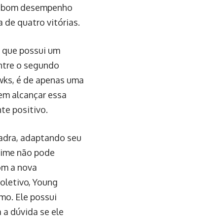
 o bom desempenho
 de quatro vitórias.
, que possui um
entre o segundo
wks, é de apenas uma
em alcançar essa
te positivo.
adra, adaptando seu
time não pode
om a nova
oletivo, Young
tmo. Ele possui
 a dúvida se ele