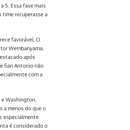
 a 5. Essa fase mais
 o time recuperasse a
rece favorável. O
Victor Wembanyama,
 destacado após
de San Antonio não
pecialmente com a
e e Washington.
as a menos do que o
r, especialmente
anta é considerado o