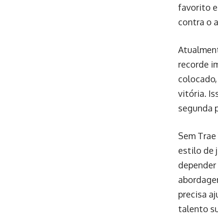
favorito 
contra o 
Atualment
recorde i
colocado,
vitória. 
segunda p
Sem Trae 
estilo de
depender 
abordagem
precisa aj
talento su