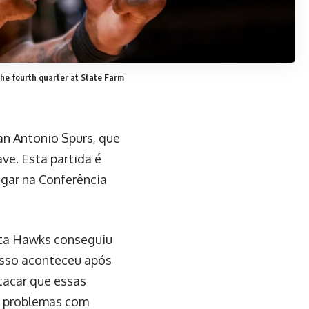
the fourth quarter at State Farm
an Antonio Spurs, que
ve. Esta partida é
gar na Conferência
anta Hawks conseguiu
 Isso aconteceu após
tacar que essas
m problemas com