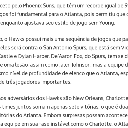
xceto pelo Phoenix Suns, que têm um recorde igual de 9
ogos foi fundamental para o Atlanta, pois permitiu que
 enquanto ajustava seu estilo de jogo sem Young.
o, o Hawks possui mais uma sequência de jogos que pa
deles será contra o San Antonio Spurs, que está sem 
astle e Dylan Harper. De’Aaron Fox, do Spurs, tem se
de uma lesão, assim como Jalen Johnson, mas a equipe 
mo nível de profundidade de elenco que o Atlanta, es
de três jogadores importantes.
os adversários dos Hawks são New Orleans, Charlott
s times juntos somam apenas sete vitórias, o que é du
vitórias do Atlanta. Embora surpresas possam acontece
a equipe em sua fase instável como o Charlotte, o Atl