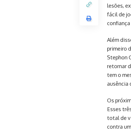
lesões, e
fácil de j
confiança
Além diss
primeiro 
Stephon C
retornar 
tem o mes
ausência 
Os próxim
Esses trê
total de 
contra um