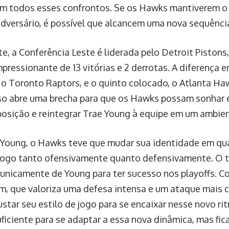
em todos esses confrontos. Se os Hawks mantiverem
adversário, é possível que alcancem uma nova sequência
e, a Conferência Leste é liderada pelo Detroit Pistons
mpressionante de 13 vitórias e 2 derrotas. A diferença 
 o Toronto Raptors, e o quinto colocado, o Atlanta Ha
Isso abre uma brecha para que os Hawks possam sonhar 
osição e reintegrar Trae Young à equipe em um ambien
Young, o Hawks teve que mudar sua identidade em qu
 jogo tanto ofensivamente quanto defensivamente. O 
unicamente de Young para ter sucesso nos playoffs. C
, que valoriza uma defesa intensa e um ataque mais c
ustar seu estilo de jogo para se encaixar nesse novo ri
ficiente para se adaptar a essa nova dinâmica, mas fica