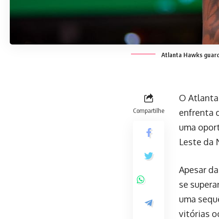
Atlanta Hawks guard 
O Atlanta
Compartilhe
enfrenta 
uma oport
Leste da 
Apesar da
se superar
uma sequê
vitórias 