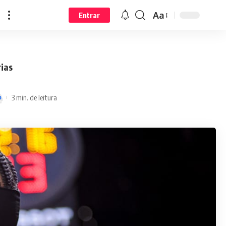
Aa
Entrar
rias
3 min. de leitura