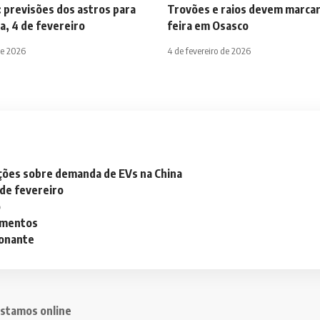
 previsões dos astros para
Trovões e raios devem marcar
a, 4 de fevereiro
feira em Osasco
de 2026
4 de fevereiro de 2026
ações sobre demanda de EVs na China
 de fevereiro
o
lementos
ionante
stamos online