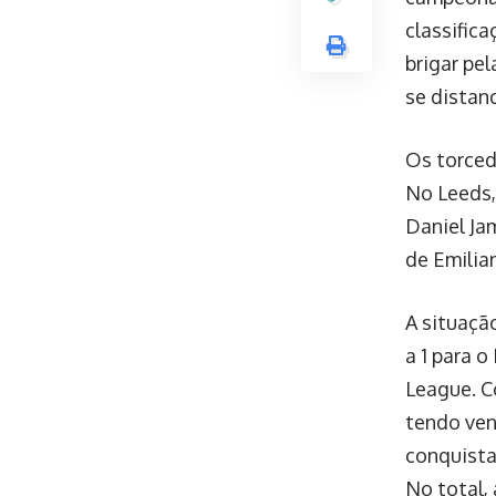
classific
brigar pel
se distan
Os torced
No Leeds,
Daniel Ja
de Emilia
A situaçã
a 1 para 
League. C
tendo ven
conquista
No total,