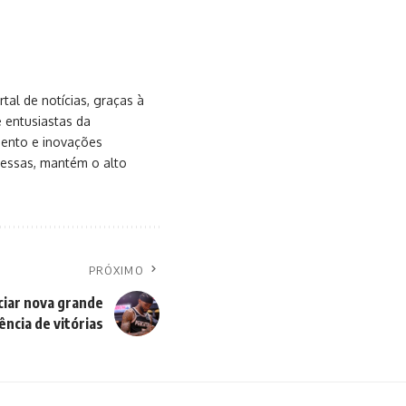
al de notícias, graças à
e entusiastas da
mento e inovações
messas, mantém o alto
PRÓXIMO
ciar nova grande
ncia de vitórias