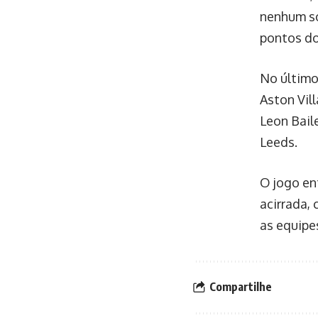
nenhum so
pontos do
No último
Aston Vill
Leon Bail
Leeds.
O jogo en
acirrada,
as equipe
Compartilhe