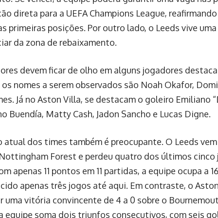
ação direta para a UEFA Champions League, reafirmand
as primeiras posições. Por outro lado, o Leeds vive uma 
ciar da zona de rebaixamento.
ores devem ficar de olho em alguns jogadores destaca
 os nomes a serem observados são Noah Okafor, Domin
mes. Já no Aston Villa, se destacam o goleiro Emiliano 
no Buendía, Matty Cash, Jadon Sancho e Lucas Digne.
o atual dos times também é preocupante. O Leeds vem
o Nottingham Forest e perdeu quatro dos últimos cinco 
om apenas 11 pontos em 11 partidas, a equipe ocupa a 16
cido apenas três jogos até aqui. Em contraste, o Aston
r uma vitória convincente de 4 a 0 sobre o Bournemou
 a equipe soma dois triunfos consecutivos, com seis g