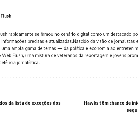
 Flush
sh rapidamente se firmou no cenário digital como um destacado port
 informações precisas e atualizadas.Nascido da visão de jornalistas 
ça uma ampla gama de temas — da política e economia ao entreteni
o Web Flush, uma mistura de veteranos da reportagem e jovens pro
elência jornalística.
dos da lista de exceções dos
Hawks têm chance de ini
o
sequê