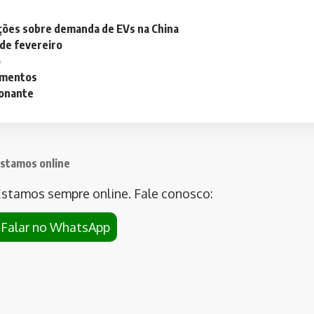
ações sobre demanda de EVs na China
 de fevereiro
o
lementos
ionante
stamos online
stamos sempre online. Fale conosco:
Falar no WhatsApp