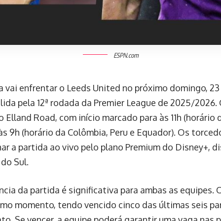
ESPN.com
la vai enfrentar o Leeds United no próximo domingo, 2
álida pela 12ª rodada da Premier League de 2025/2026. 
o Elland Road, com início marcado para às 11h (horário 
e às 9h (horário da Colômbia, Peru e Equador). Os torce
r a partida ao vivo pelo plano Premium do Disney+, di
 do Sul.
ncia da partida é significativa para ambas as equipes. 
mo momento, tendo vencido cinco das últimas seis pa
o. Se vencer, a equipe poderá garantir uma vaga nas 