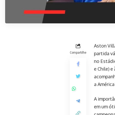
Aston Vil
Compartilhe
partida v
no Estádi
e Chile) 
acompanha
a América
A importâ
em um óti
campeonat