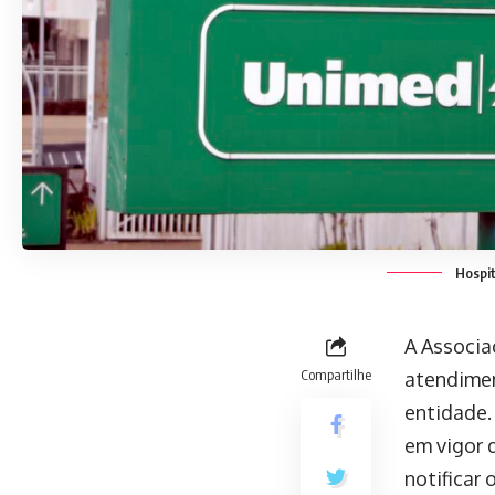
Hospit
A Associa
Compartilhe
atendimen
entidade.
em vigor d
notificar