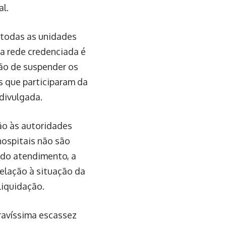
al.
m todas as unidades
a rede credenciada é
são de suspender os
s que participaram da
divulgada.
ção às autoridades
hospitais não são
 do atendimento, a
elação à situação da
liquidação.
ravíssima escassez