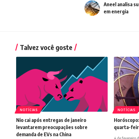
Aneel analisa s
em energia
Talvez você goste
NOTÍCIAS
NOTÍCIAS
Nio cai após entregas de janeiro
Horóscopo:
levantarem preocupações sobre
quarta-feir
demanda de EVs na China
4 de fevereiro 