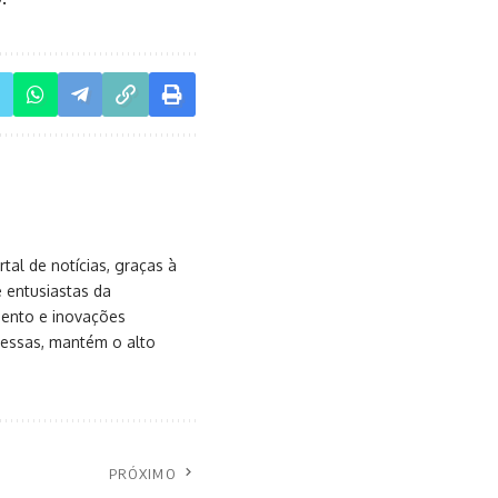
al de notícias, graças à
e entusiastas da
mento e inovações
messas, mantém o alto
PRÓXIMO