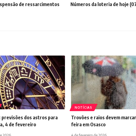
uspensão de ressarcimentos
Números da loteria de hoje (07
NOTÍCIAS
 previsões dos astros para
Trovões e raios devem marcar
a, 4 de fevereiro
feira em Osasco
de 2026
4 de fevereiro de 2026