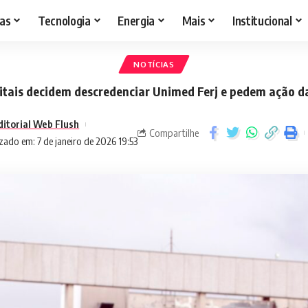
as
Tecnologia
Energia
Mais
Institucional
NOTÍCIAS
itais decidem descredenciar Unimed Ferj e pedem ação d
ditorial Web Flush
Compartilhe
zado em: 7 de janeiro de 2026 19:53