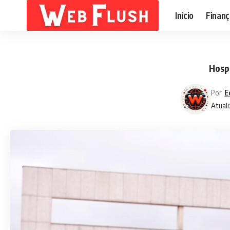
Início
Finanç
Hosp
Por
E
Atuali