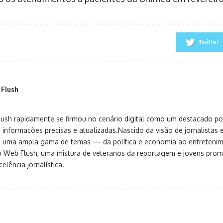
Twitter
 Flush
sh rapidamente se firmou no cenário digital como um destacado port
 informações precisas e atualizadas.Nascido da visão de jornalistas 
ça uma ampla gama de temas — da política e economia ao entreteni
o Web Flush, uma mistura de veteranos da reportagem e jovens pro
elência jornalística.