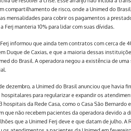
iva de resolver a crise. Esse arranjo não incluía a tran
m compartilhamento de risco, onde a Unimed do Brasil
das mensalidades para cobrir os pagamentos a prestado
a Ferj manteria 10% para lidar com suas dívidas.
Ferj informou que ainda tem contratos com cerca de 40
 em Duque de Caxias, e que a maioria dessas instituiçõe
med do Brasil. A operadora negou a existência de uma 
al.
 de dezembro, a Unimed do Brasil anunciou que havia 
s hospitalares para regularizar e expandir os atendime
13 hospitais da Rede Casa, como o Casa São Bernardo e
m que não recebem pacientes da operadora devido a dí
lhões que a Unimed Ferj deve e que datam de julho. 
 os atendimentos a pacientes da Unimed em fevereiro