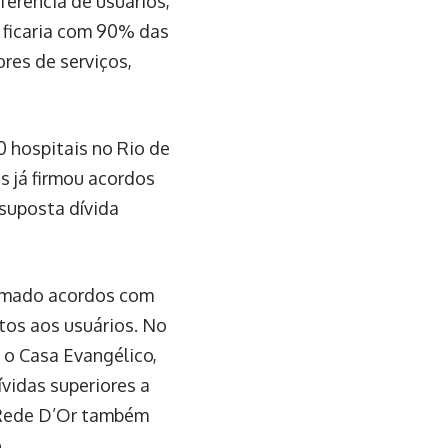
sferência de usuários,
 ficaria com 90% das
res de serviços,
 hospitais no Rio de
s já firmou acordos
suposta dívida
firmado acordos com
ntos aos usuários. No
 o Casa Evangélico,
vidas superiores a
A Rede D’Or também
.