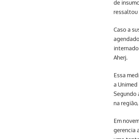
de insumo
ressaltou
Caso a su
agendados
internado
Aherj.
Essa medi
a Unimed 
Segundo a
na região
Em novemb
gerencia 