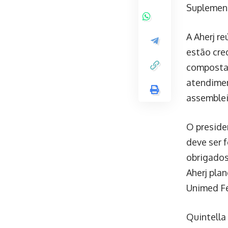
Suplement
A Aherj r
estão cre
composta 
atendimen
assemblei
O preside
deve ser 
obrigados
Aherj pla
Unimed Fe
Quintella