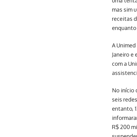
uma tentat
mas sim u
receitas 
enquanto 
A Unimed 
Janeiro e
com a Uni
assistenci
No início
seis rede
entanto, 
informara
R$ 200 mi
suspendeu